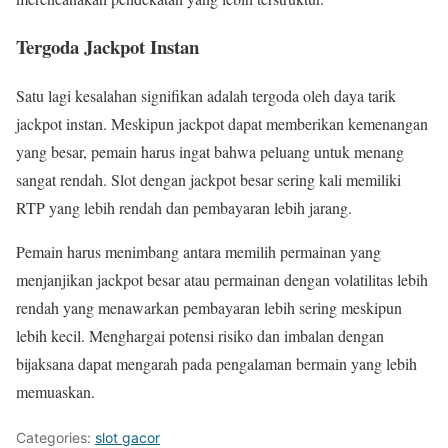
Tergoda Jackpot Instan
Satu lagi kesalahan signifikan adalah tergoda oleh daya tarik
jackpot instan. Meskipun jackpot dapat memberikan kemenangan
yang besar, pemain harus ingat bahwa peluang untuk menang
sangat rendah. Slot dengan jackpot besar sering kali memiliki
RTP yang lebih rendah dan pembayaran lebih jarang.
Pemain harus menimbang antara memilih permainan yang
menjanjikan jackpot besar atau permainan dengan volatilitas lebih
rendah yang menawarkan pembayaran lebih sering meskipun
lebih kecil. Menghargai potensi risiko dan imbalan dengan
bijaksana dapat mengarah pada pengalaman bermain yang lebih
memuaskan.
Categories:
slot gacor