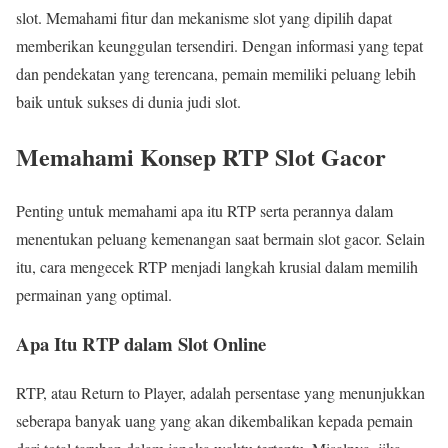
slot. Memahami fitur dan mekanisme slot yang dipilih dapat
memberikan keunggulan tersendiri. Dengan informasi yang tepat
dan pendekatan yang terencana, pemain memiliki peluang lebih
baik untuk sukses di dunia judi slot.
Memahami Konsep RTP Slot Gacor
Penting untuk memahami apa itu RTP serta perannya dalam
menentukan peluang kemenangan saat bermain slot gacor. Selain
itu, cara mengecek RTP menjadi langkah krusial dalam memilih
permainan yang optimal.
Apa Itu RTP dalam Slot Online
RTP, atau Return to Player, adalah persentase yang menunjukkan
seberapa banyak uang yang akan dikembalikan kepada pemain