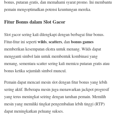
bonus, putaran gratis, dan memahami syarat promo. Ini membantu
pemain mengoptimalkan potensi keuntungan mereka.
Fitur Bonus dalam Slot Gacor
Slot gacor sering kali dilengkapi dengan berbagai fitur bonus.
wilds
scatters
bonus games
Fitur-fitur ini seperti
,
, dan
memberikan kesempatan ekstra untuk menang. Wilds dapat
mengganti simbol lain untuk membentuk kombinasi yang
menang, sementara scatter sering kali memicu putaran gratis atau
bonus ketika sejumlah simbol muncul.
Pemain dapat mencari mesin slot dengan fitur bonus yang lebih
sering aktif. Beberapa mesin juga menawarkan jackpot progresif
yang terus meningkat seiring dengan taruhan pemain. Memilih
mesin yang memiliki tingkat pengembalian lebih tinggi (RTP)
dapat meningkatkan peluang sukses.