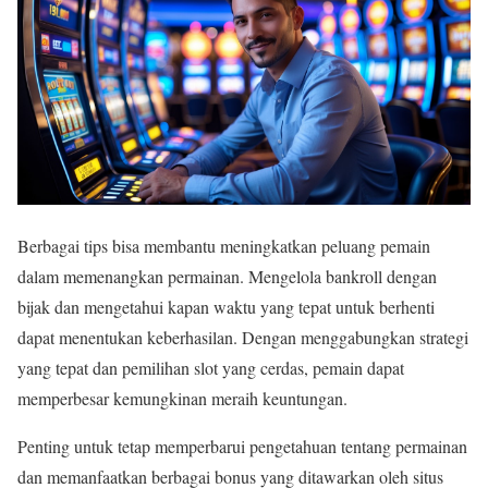
Berbagai tips bisa membantu meningkatkan peluang pemain
dalam memenangkan permainan. Mengelola bankroll dengan
bijak dan mengetahui kapan waktu yang tepat untuk berhenti
dapat menentukan keberhasilan. Dengan menggabungkan strategi
yang tepat dan pemilihan slot yang cerdas, pemain dapat
memperbesar kemungkinan meraih keuntungan.
Penting untuk tetap memperbarui pengetahuan tentang permainan
dan memanfaatkan berbagai bonus yang ditawarkan oleh situs