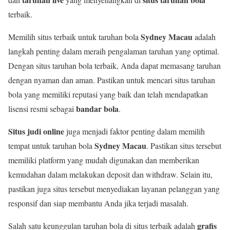
terbaik.
Sydney Macau
Memilih situs terbaik untuk taruhan bola
adalah
langkah penting dalam meraih pengalaman taruhan yang optimal.
Dengan situs taruhan bola terbaik, Anda dapat memasang taruhan
dengan nyaman dan aman. Pastikan untuk mencari situs taruhan
bola yang memiliki reputasi yang baik dan telah mendapatkan
bandar bola
lisensi resmi sebagai
.
Situs judi online
juga menjadi faktor penting dalam memilih
Sydney Macau
tempat untuk taruhan bola
. Pastikan situs tersebut
memiliki platform yang mudah digunakan dan memberikan
kemudahan dalam melakukan deposit dan withdraw. Selain itu,
pastikan juga situs tersebut menyediakan layanan pelanggan yang
responsif dan siap membantu Anda jika terjadi masalah.
grafis
Salah satu keunggulan taruhan bola di situs terbaik adalah