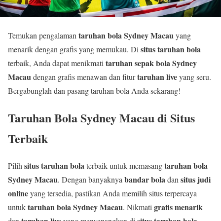
taruhan bola Sydney Macau
Temukan pengalaman
yang
situs taruhan bola
menarik dengan grafis yang memukau. Di
taruhan sepak bola Sydney
terbaik, Anda dapat menikmati
Macau
taruhan live
dengan grafis menawan dan fitur
yang seru.
Bergabunglah dan pasang taruhan bola Anda sekarang!
Taruhan Bola Sydney Macau di Situs
Terbaik
situs taruhan bola
taruhan bola
Pilih
terbaik untuk memasang
Sydney Macau
bandar bola
situs judi
. Dengan banyaknya
dan
online
yang tersedia, pastikan Anda memilih situs terpercaya
taruhan bola Sydney Macau
grafis menarik
untuk
. Nikmati
taruhan live
situs taruhan bola
dan
yang menyenangkan di