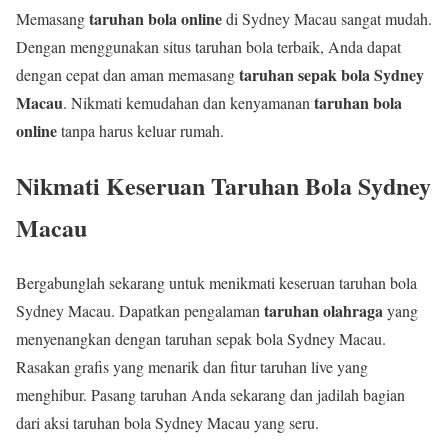
taruhan bola online
Memasang
di Sydney Macau sangat mudah.
Dengan menggunakan situs taruhan bola terbaik, Anda dapat
taruhan sepak bola Sydney
dengan cepat dan aman memasang
Macau
taruhan bola
. Nikmati kemudahan dan kenyamanan
online
tanpa harus keluar rumah.
Nikmati Keseruan Taruhan Bola Sydney
Macau
Bergabunglah sekarang untuk menikmati keseruan taruhan bola
taruhan olahraga
Sydney Macau. Dapatkan pengalaman
yang
menyenangkan dengan taruhan sepak bola Sydney Macau.
Rasakan grafis yang menarik dan fitur taruhan live yang
menghibur. Pasang taruhan Anda sekarang dan jadilah bagian
dari aksi taruhan bola Sydney Macau yang seru.