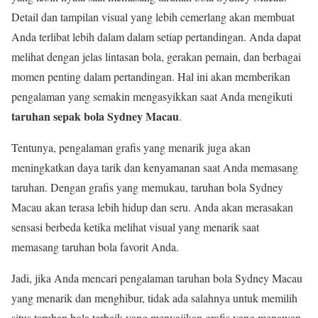
Detail dan tampilan visual yang lebih cemerlang akan membuat
Anda terlibat lebih dalam dalam setiap pertandingan. Anda dapat
melihat dengan jelas lintasan bola, gerakan pemain, dan berbagai
momen penting dalam pertandingan. Hal ini akan memberikan
pengalaman yang semakin mengasyikkan saat Anda mengikuti
taruhan sepak bola Sydney Macau
.
Tentunya, pengalaman grafis yang menarik juga akan
meningkatkan daya tarik dan kenyamanan saat Anda memasang
taruhan. Dengan grafis yang memukau, taruhan bola Sydney
Macau akan terasa lebih hidup dan seru. Anda akan merasakan
sensasi berbeda ketika melihat visual yang menarik saat
memasang taruhan bola favorit Anda.
Jadi, jika Anda mencari pengalaman taruhan bola Sydney Macau
yang menarik dan menghibur, tidak ada salahnya untuk memilih
situs taruhan bola terbaik yang menyajikan grafis yang menawan.