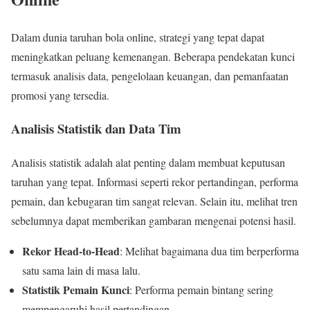
Dalam dunia taruhan bola online, strategi yang tepat dapat
meningkatkan peluang kemenangan. Beberapa pendekatan kunci
termasuk analisis data, pengelolaan keuangan, dan pemanfaatan
promosi yang tersedia.
Analisis Statistik dan Data Tim
Analisis statistik adalah alat penting dalam membuat keputusan
taruhan yang tepat. Informasi seperti rekor pertandingan, performa
pemain, dan kebugaran tim sangat relevan. Selain itu, melihat tren
sebelumnya dapat memberikan gambaran mengenai potensi hasil.
Rekor Head-to-Head
: Melihat bagaimana dua tim berperforma
satu sama lain di masa lalu.
Statistik Pemain Kunci
: Performa pemain bintang sering
mempengaruhi hasil pertandingan.