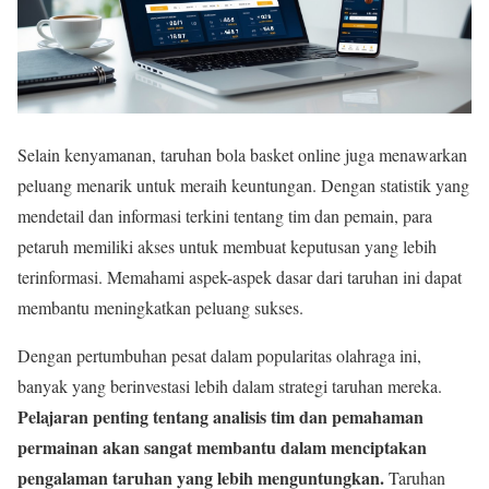
Selain kenyamanan, taruhan bola basket online juga menawarkan
peluang menarik untuk meraih keuntungan. Dengan statistik yang
mendetail dan informasi terkini tentang tim dan pemain, para
petaruh memiliki akses untuk membuat keputusan yang lebih
terinformasi. Memahami aspek-aspek dasar dari taruhan ini dapat
membantu meningkatkan peluang sukses.
Dengan pertumbuhan pesat dalam popularitas olahraga ini,
banyak yang berinvestasi lebih dalam strategi taruhan mereka.
Pelajaran penting tentang analisis tim dan pemahaman
permainan akan sangat membantu dalam menciptakan
pengalaman taruhan yang lebih menguntungkan.
Taruhan