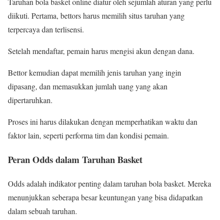
Taruhan bola basket online diatur oleh sejumlah aturan yang perlu
diikuti. Pertama, bettors harus memilih situs taruhan yang
terpercaya dan terlisensi.
Setelah mendaftar, pemain harus mengisi akun dengan dana.
Bettor kemudian dapat memilih jenis taruhan yang ingin
dipasang, dan memasukkan jumlah uang yang akan
dipertaruhkan.
Proses ini harus dilakukan dengan memperhatikan waktu dan
faktor lain, seperti performa tim dan kondisi pemain.
Peran Odds dalam Taruhan Basket
Odds adalah indikator penting dalam taruhan bola basket. Mereka
menunjukkan seberapa besar keuntungan yang bisa didapatkan
dalam sebuah taruhan.