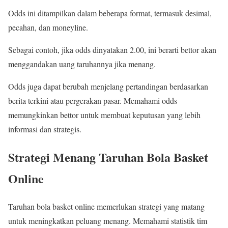
Odds ini ditampilkan dalam beberapa format, termasuk desimal,
pecahan, dan moneyline.
Sebagai contoh, jika odds dinyatakan 2.00, ini berarti bettor akan
menggandakan uang taruhannya jika menang.
Odds juga dapat berubah menjelang pertandingan berdasarkan
berita terkini atau pergerakan pasar. Memahami odds
memungkinkan bettor untuk membuat keputusan yang lebih
informasi dan strategis.
Strategi Menang Taruhan Bola Basket
Online
Taruhan bola basket online memerlukan strategi yang matang
untuk meningkatkan peluang menang. Memahami statistik tim