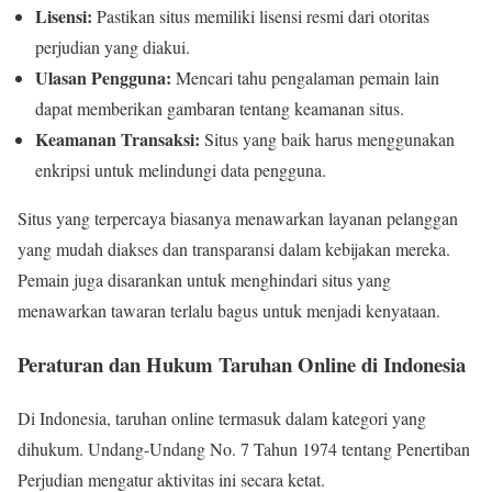
Lisensi:
Pastikan situs memiliki lisensi resmi dari otoritas
perjudian yang diakui.
Ulasan Pengguna:
Mencari tahu pengalaman pemain lain
dapat memberikan gambaran tentang keamanan situs.
Keamanan Transaksi:
Situs yang baik harus menggunakan
enkripsi untuk melindungi data pengguna.
Situs yang terpercaya biasanya menawarkan layanan pelanggan
yang mudah diakses dan transparansi dalam kebijakan mereka.
Pemain juga disarankan untuk menghindari situs yang
menawarkan tawaran terlalu bagus untuk menjadi kenyataan.
Peraturan dan Hukum Taruhan Online di Indonesia
Di Indonesia, taruhan online termasuk dalam kategori yang
dihukum. Undang-Undang No. 7 Tahun 1974 tentang Penertiban
Perjudian mengatur aktivitas ini secara ketat.