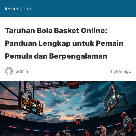
lescentjours
Taruhan Bola Basket Online:
Panduan Lengkap untuk Pemain
Pemula dan Berpengalaman
admin
1 year ago