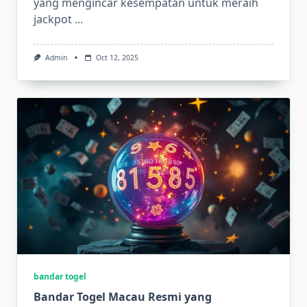
yang mengincar kesempatan untuk meraih
jackpot
...
Admin
Oct 12, 2025
bandar togel
Bandar Togel Macau Resmi yang