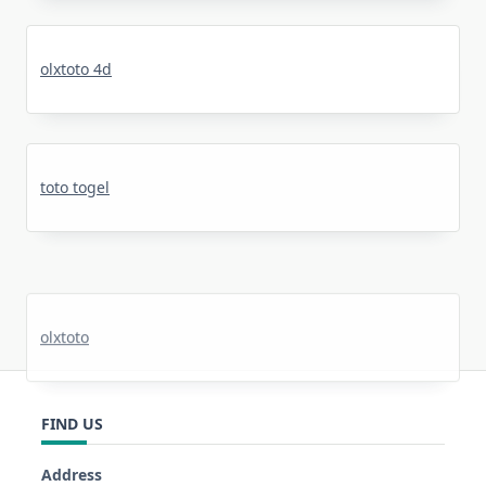
olxtoto 4d
toto togel
olxtoto
FIND US
Address