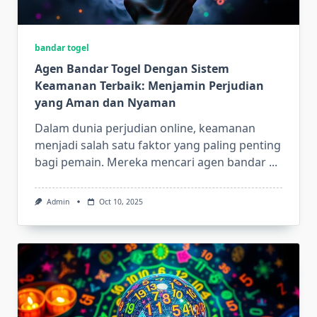
bandar togel
Agen Bandar Togel Dengan Sistem
Keamanan Terbaik: Menjamin Perjudian
yang Aman dan Nyaman
Dalam dunia perjudian online, keamanan
menjadi salah satu faktor yang paling penting
bagi pemain. Mereka mencari agen bandar
...
Admin
Oct 10, 2025