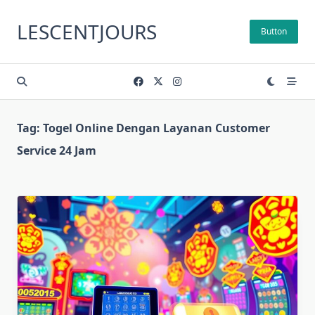
Skip
to
LESCENTJOURS
Button
content
Tag:
Togel Online Dengan Layanan Customer
Service 24 Jam