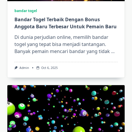
bandar togel
Bandar Togel Terbaik Dengan Bonus
Anggota Baru Terbesar Untuk Pemain Baru
Di dunia perjudian online, memilih bandar
togel yang tepat bisa menjadi tantangan.
Banyak pemain mencari bandar yang tidak
...
Admin
Oct 6, 2025