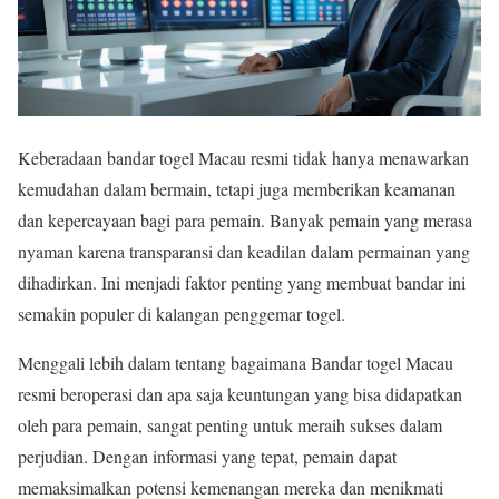
Keberadaan bandar togel Macau resmi tidak hanya menawarkan
kemudahan dalam bermain, tetapi juga memberikan keamanan
dan kepercayaan bagi para pemain. Banyak pemain yang merasa
nyaman karena transparansi dan keadilan dalam permainan yang
dihadirkan. Ini menjadi faktor penting yang membuat bandar ini
semakin populer di kalangan penggemar togel.
Menggali lebih dalam tentang bagaimana Bandar togel Macau
resmi beroperasi dan apa saja keuntungan yang bisa didapatkan
oleh para pemain, sangat penting untuk meraih sukses dalam
perjudian. Dengan informasi yang tepat, pemain dapat
memaksimalkan potensi kemenangan mereka dan menikmati