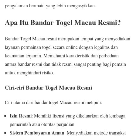
pengalaman bermain yang lebih mengasyikkan.
Apa Itu Bandar Togel Macau Resmi?
Bandar Togel Macau resmi merupakan tempat yang menyediakan
layanan permainan togel secara online dengan legalitas dan
keamanan terjamin. Memahami karakteristik dan perbedaan
antara bandar resmi dan tidak resmi sangat penting bagi pemain
untuk menghindari risiko.
Ciri-ciri Bandar Togel Macau Resmi
Ciri utama dari bandar togel Macau resmi meliputi:
Izin Resmi
: Memiliki lisensi yang dikeluarkan oleh lembaga
pemerintah atau otoritas perjudian.
Sistem Pembayaran Aman
: Menyediakan metode transaksi