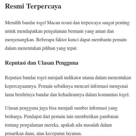
Resmi Terpercaya
Memilih bandar togel Macau resmi dan terpercaya sangat penting
untuk mendapatkan pengalaman bermain yang aman dan
menyenangkan. Beberapa faktor kunci dapat membantu pemain
dalam menentukan pilihan yang tepat.
Reputasi dan Ulasan Pengguna
Reputasi bandar togel menjadi indikator utama dalam menentukan
kepercayaannya. Pemain sebaiknya mencari informasi mengenai
lama berdirinya bandar dan kehadirannya dalam komunitas togel.
Ulasan pengguna juga bisa menjadi sumber informasi yang
berharga. Pendapat dari pemain lain memberikan gambaran
tentang pengalaman mereka, apakah ada masalah dalam
penarikan dana, atau kecepatan layanan.