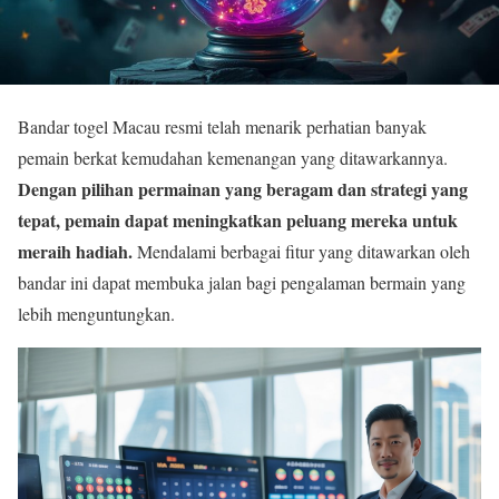
Bandar togel Macau resmi telah menarik perhatian banyak
pemain berkat kemudahan kemenangan yang ditawarkannya.
Dengan pilihan permainan yang beragam dan strategi yang
tepat, pemain dapat meningkatkan peluang mereka untuk
meraih hadiah.
Mendalami berbagai fitur yang ditawarkan oleh
bandar ini dapat membuka jalan bagi pengalaman bermain yang
lebih menguntungkan.