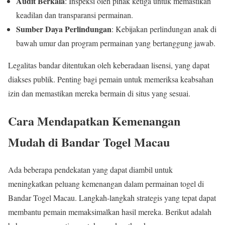
Audit Berkala
: Inspeksi oleh pihak ketiga untuk memastikan
keadilan dan transparansi permainan.
Sumber Daya Perlindungan
: Kebijakan perlindungan anak di
bawah umur dan program permainan yang bertanggung jawab.
Legalitas bandar ditentukan oleh keberadaan lisensi, yang dapat
diakses publik. Penting bagi pemain untuk memeriksa keabsahan
izin dan memastikan mereka bermain di situs yang sesuai.
Cara Mendapatkan Kemenangan
Mudah di Bandar Togel Macau
Ada beberapa pendekatan yang dapat diambil untuk
meningkatkan peluang kemenangan dalam permainan togel di
Bandar Togel Macau. Langkah-langkah strategis yang tepat dapat
membantu pemain memaksimalkan hasil mereka. Berikut adalah