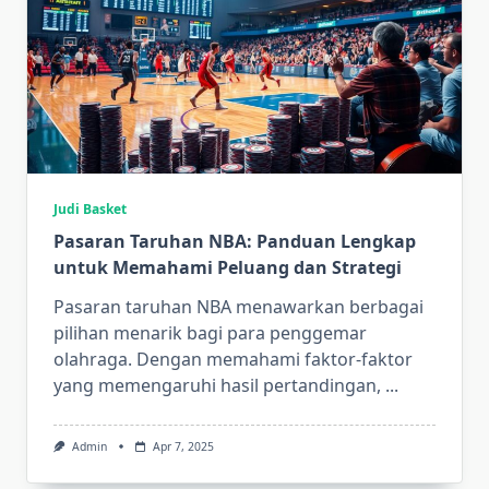
Judi Basket
Pasaran Taruhan NBA: Panduan Lengkap
untuk Memahami Peluang dan Strategi
Pasaran taruhan NBA menawarkan berbagai
pilihan menarik bagi para penggemar
olahraga. Dengan memahami faktor-faktor
yang memengaruhi hasil pertandingan,
...
Admin
Apr 7, 2025