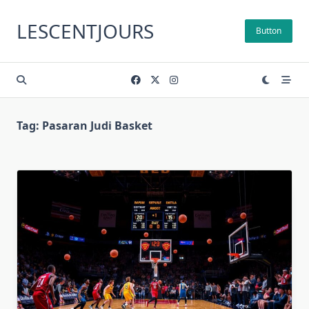
Skip
to
LESCENTJOURS
Button
content
Tag:
Pasaran Judi Basket