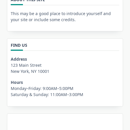
This may be a good place to introduce yourself and
your site or include some credits.
FIND US
Address
123 Main Street
New York, NY 10001
Hours
Monday–Friday: 9:00AM–5:00PM
Saturday & Sunday: 11:00AM–3:00PM