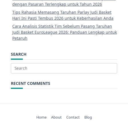
dengan Pasaran Terlengkap untuk Tahun 2026
Tips Rahasia Memasang Taruhan Parlay Judi Basket
Hari Ini Pasti Tembus 2026 untuk Keberhasilan Anda
Cara Analisis Statistik Tim Sebelum Pasang Taruhan
Judi Basket EuroLeague 2026: Panduan Lengkap untuk
Petaruh
SEARCH
Search
for:
RECENT COMMENTS
Home
About
Contact
Blog