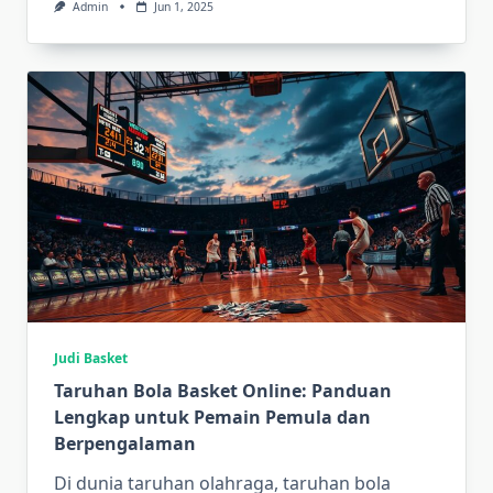
Admin
Jun 1, 2025
Judi Basket
Taruhan Bola Basket Online: Panduan
Lengkap untuk Pemain Pemula dan
Berpengalaman
Di dunia taruhan olahraga, taruhan bola