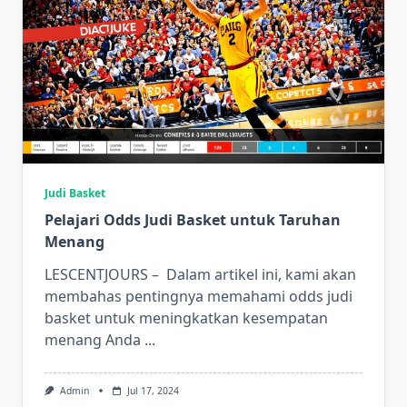
Judi Basket
Pelajari Odds Judi Basket untuk Taruhan
Menang
LESCENTJOURS – Dalam artikel ini, kami akan
membahas pentingnya memahami odds judi
basket untuk meningkatkan kesempatan
menang Anda
...
Admin
Jul 17, 2024