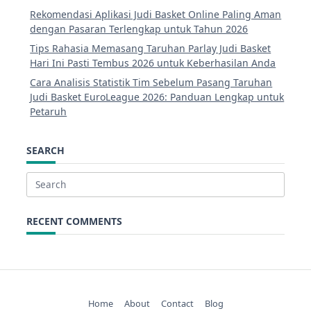
Rekomendasi Aplikasi Judi Basket Online Paling Aman
dengan Pasaran Terlengkap untuk Tahun 2026
Tips Rahasia Memasang Taruhan Parlay Judi Basket
Hari Ini Pasti Tembus 2026 untuk Keberhasilan Anda
Cara Analisis Statistik Tim Sebelum Pasang Taruhan
Judi Basket EuroLeague 2026: Panduan Lengkap untuk
Petaruh
SEARCH
Search
for:
RECENT COMMENTS
Home
About
Contact
Blog