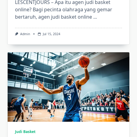
LESCENTJOURS – Apa itu agen judi basket
online? Bagi pecinta olahraga yang gemar
bertaruh, agen judi basket online
...
Admin
Jul 15, 2024
Judi Basket