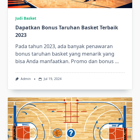
Judi Basket
Dapatkan Bonus Taruhan Basket Terbaik
2023
Pada tahun 2023, ada banyak penawaran
bonus taruhan basket yang menarik yang
bisa Anda manfaatkan. Promo dan bonus
...
Admin
Jul 19, 2024