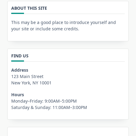
ABOUT THIS SITE
This may be a good place to introduce yourself and
your site or include some credits.
FIND US
Address
123 Main Street
New York, NY 10001
Hours
Monday–Friday: 9:00AM–5:00PM
Saturday & Sunday: 11:00AM–3:00PM