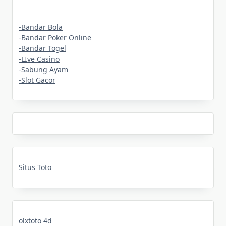
-Bandar Bola
-Bandar Poker Online
-Bandar Togel
-LIve Casino
-
Sabung Ayam
-Slot Gacor
Situs Toto
olxtoto 4d