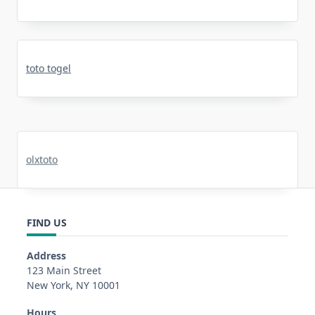
toto togel
olxtoto
FIND US
Address
123 Main Street
New York, NY 10001
Hours