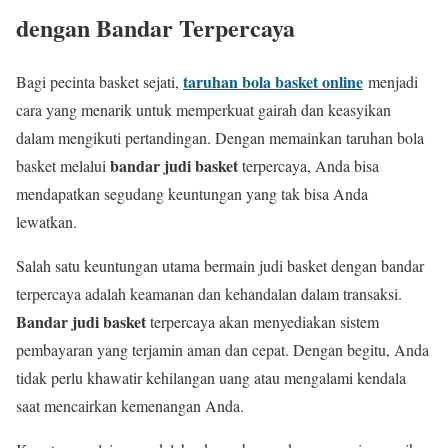
dengan Bandar Terpercaya
taruhan bola basket online
Bagi pecinta basket sejati,
menjadi
cara yang menarik untuk memperkuat gairah dan keasyikan
dalam mengikuti pertandingan. Dengan memainkan taruhan bola
bandar judi basket
basket melalui
terpercaya, Anda bisa
mendapatkan segudang keuntungan yang tak bisa Anda
lewatkan.
Salah satu keuntungan utama bermain judi basket dengan bandar
terpercaya adalah keamanan dan kehandalan dalam transaksi.
Bandar judi basket
terpercaya akan menyediakan sistem
pembayaran yang terjamin aman dan cepat. Dengan begitu, Anda
tidak perlu khawatir kehilangan uang atau mengalami kendala
saat mencairkan kemenangan Anda.