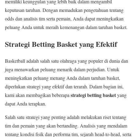
memiliki keunggulan yang lebih baik dalam mengambil
keputusan taruhan. Dengan memadukan pengetahuan tentang
odds dan analisis tim serta pemain, Anda dapat meningkatkan
peluang Anda untuk meraih kemenangan dalam taruhan basket.
Strategi Betting Basket yang Efektif
Basketball adalah salah satu olahraga yang populer di dunia dan
juga menawarkan peluang menarik dalam perjudian. Untuk
meningkatkan peluang menang Anda dalam taruhan basket,
diperlukan strategi yang efektif dan terarah. Dalam bagian ini,
strategi betting basket
kami akan membagikan beberapa
yang
dapat Anda terapkan.
Salah satu strategi yang penting adalah melakukan riset tentang
tim dan pemain yang akan bertanding. Analisis yang mendalam
tentang kondisi fisik dan performa tim, sejarah head-to-head, serta