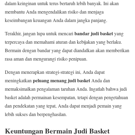
dalam keinginan untuk terus bertaruh lebih banyak. Ini akan
membantu Anda mengendalikan risiko dan menjaga
keseimbangan keuangan Anda dalam jangka panjang.
bandar judi basket
Terakhir, jangan lupa untuk mencari
yang
terpercaya dan memahami aturan dan kebijakan yang berlaku.
Bermain dengan bandar yang dapat diandalkan akan memberikan
rasa aman dan mengurangi risiko penipuan.
Dengan menerapkan strategi-strategi ini, Anda dapat
peluang menang judi basket
meningkatkan
Anda dan
memaksimalkan pengalaman taruhan Anda. Ingatlah bahwa judi
basket adalah permainan kesempatan, tetapi dengan pengetahuan
dan pendekatan yang tepat, Anda dapat menjadi pemain yang
lebih sukses dan berpenghasilan.
Keuntungan Bermain Judi Basket