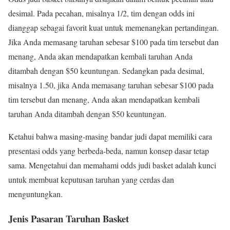
desimal. Pada pecahan, misalnya 1/2, tim dengan odds ini
dianggap sebagai favorit kuat untuk memenangkan pertandingan.
Jika Anda memasang taruhan sebesar $100 pada tim tersebut dan
menang, Anda akan mendapatkan kembali taruhan Anda
ditambah dengan $50 keuntungan. Sedangkan pada desimal,
misalnya 1.50, jika Anda memasang taruhan sebesar $100 pada
tim tersebut dan menang, Anda akan mendapatkan kembali
taruhan Anda ditambah dengan $50 keuntungan.
Ketahui bahwa masing-masing bandar judi dapat memiliki cara
presentasi odds yang berbeda-beda, namun konsep dasar tetap
sama. Mengetahui dan memahami odds judi basket adalah kunci
untuk membuat keputusan taruhan yang cerdas dan
menguntungkan.
Jenis Pasaran Taruhan Basket