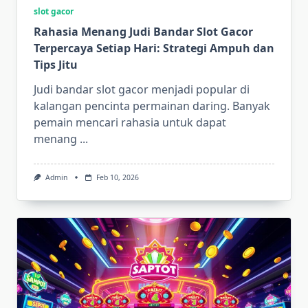
slot gacor
Rahasia Menang Judi Bandar Slot Gacor
Terpercaya Setiap Hari: Strategi Ampuh dan
Tips Jitu
Judi bandar slot gacor menjadi popular di
kalangan pencinta permainan daring. Banyak
pemain mencari rahasia untuk dapat
menang
...
Admin
Feb 10, 2026