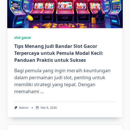
slot gacor
Tips Menang Judi Bandar Slot Gacor
Terpercaya untuk Pemula Modal Kecil:
Panduan Praktis untuk Sukses
Bagi pemula yang ingin meraih keuntungan
dalam permainan judi slot, penting untuk
memiliki strategi yang tepat. Dengan
memahami
...
Admin
Feb 9, 2026