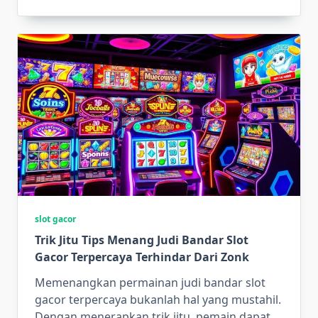
slot gacor
Trik Jitu Tips Menang Judi Bandar Slot
Gacor Terpercaya Terhindar Dari Zonk
Memenangkan permainan judi bandar slot
gacor terpercaya bukanlah hal yang mustahil.
Dengan menerapkan trik jitu, pemain dapat