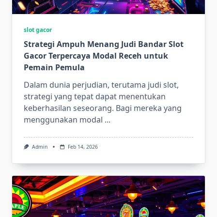
slot gacor
Strategi Ampuh Menang Judi Bandar Slot
Gacor Terpercaya Modal Receh untuk
Pemain Pemula
Dalam dunia perjudian, terutama judi slot,
strategi yang tepat dapat menentukan
keberhasilan seseorang. Bagi mereka yang
menggunakan modal
...
Admin
Feb 14, 2026