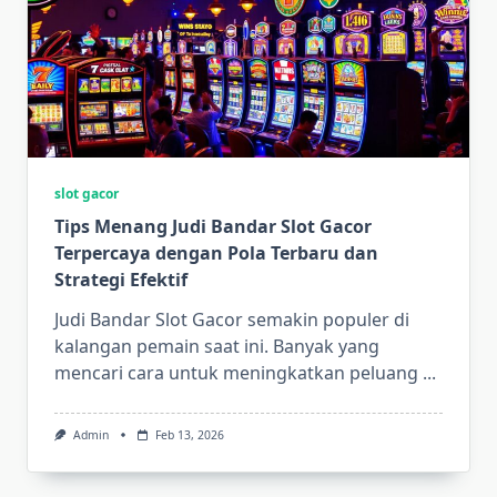
slot gacor
Tips Menang Judi Bandar Slot Gacor
Terpercaya dengan Pola Terbaru dan
Strategi Efektif
Judi Bandar Slot Gacor semakin populer di
kalangan pemain saat ini. Banyak yang
mencari cara untuk meningkatkan peluang
...
Admin
Feb 13, 2026