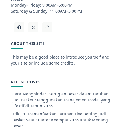
Monday–Friday: 9:00AM–5:00PM
Saturday & Sunday: 11:00AM–3:00PM
ABOUT THIS SITE
This may be a good place to introduce yourself and
your site or include some credits.
RECENT POSTS
Cara Menghindari Kerugian Besar dalam Taruhan
Judi Basket Menggunakan Manajemen Modal yang
Efektif di Tahun 2026
Trik Jitu Memanfaatkan Taruhan Live Betting Judi
Basket Saat Kuarter Keempat 2026 untuk Menang
Besar