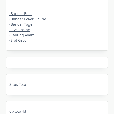
-Bandar Bola
-Bandar Poker Online
-Bandar Togel
-LIve Casino
-
Sabung Ayam
-Slot Gacor
Situs Toto
olxtoto 4d