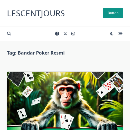
Skip
to
LESCENTJOURS
Button
content
Tag:
Bandar Poker Resmi