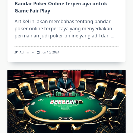
Bandar Poker Online Terpercaya untuk
Game Fair Play
Artikel ini akan membahas tentang bandar
poker online terpercaya yang menyediakan
permainan judi poker online yang adil dan
...
Admin
Jun 16, 2024