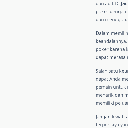
dan adil. Di
Ja
poker dengan r
dan menggunak
Dalam memili
keandalannya
poker karena k
dapat merasa 
Salah satu ke
dapat Anda me
pemain untuk 
menarik dan 
memiliki pelua
Jangan lewatk
terpercaya ya