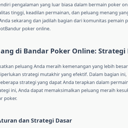
ndiri pengalaman yang luar biasa dalam bermain poker onl
litas tinggi, keadilan permainan, dan peluang menang yan
 Anda sekarang dan jadilah bagian dari komunitas pemain 
potBandur poker online.
ang di Bandar Poker Online: Strategi
atkan peluang Anda meraih kemenangan yang lebih besar
diperlukan strategi mutakhir yang efektif. Dalam bagian ini
berapa strategi yang dapat Anda terapkan dalam permai
ategi ini, Anda dapat memaksimalkan peluang meraih kes
r poker.
Aturan dan Strategi Dasar