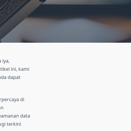
 iya,
ikel ini, kami
da dapat
rpercaya di
an
keamanan data
i terkini