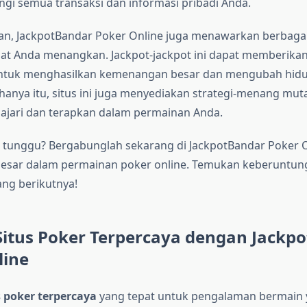
gi semua transaksi dan informasi pribadi Anda.
an, JackpotBandar Poker Online juga menawarkan berbagai 
pat Anda menangkan. Jackpot-jackpot ini dapat memberika
ntuk menghasilkan kemenangan besar dan mengubah hid
 hanya itu, situs ini juga menyediakan strategi-menang mut
lajari dan terapkan dalam permainan Anda.
 tunggu? Bergabunglah sekarang di JackpotBandar Poker O
sar dalam permainan poker online. Temukan keberuntun
ng berikutnya!
Situs Poker Terpercaya dengan Jackp
line
s poker terpercaya
yang tepat untuk pengalaman bermain