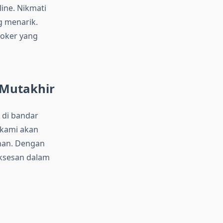
ine. Nikmati
g menarik.
poker yang
 Mutakhir
 di bandar
, kami akan
nan. Dengan
uksesan dalam