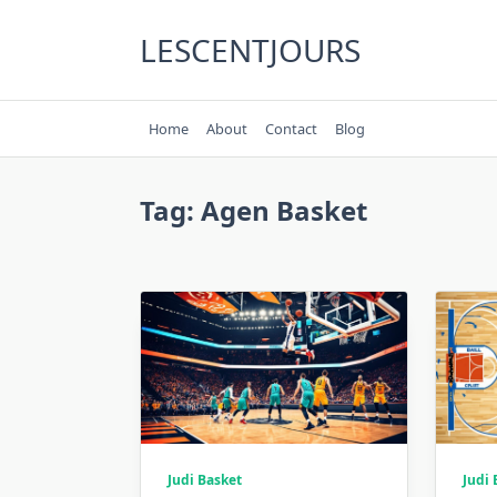
Skip
to
LESCENTJOURS
content
Home
About
Contact
Blog
Tag:
Agen Basket
Judi Basket
Judi 