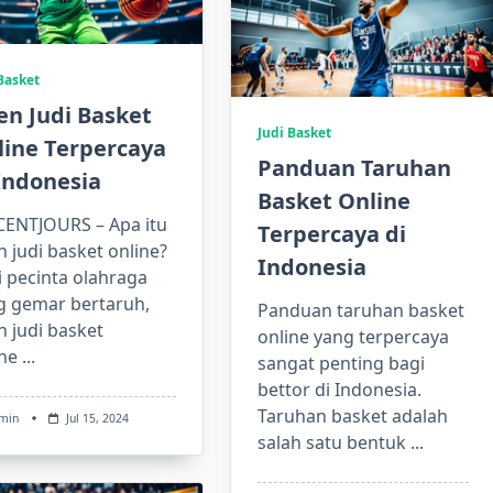
Basket
en Judi Basket
Judi Basket
line Terpercaya
Panduan Taruhan
Indonesia
Basket Online
CENTJOURS – Apa itu
Terpercaya di
 judi basket online?
Indonesia
i pecinta olahraga
g gemar bertaruh,
Panduan taruhan basket
 judi basket
online yang terpercaya
ine
...
sangat penting bagi
bettor di Indonesia.
Taruhan basket adalah
min
Jul 15, 2024
salah satu bentuk
...