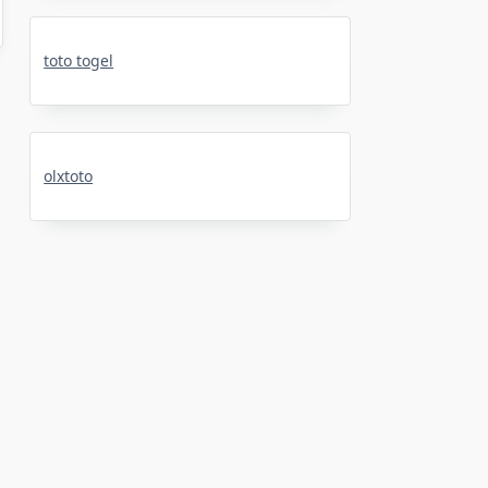
toto togel
olxtoto