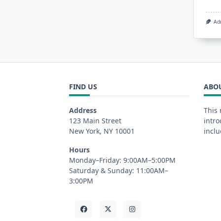
Ad
FIND US
ABOU
Address
This 
123 Main Street
intro
New York, NY 10001
inclu
Hours
Monday–Friday: 9:00AM–5:00PM
Saturday & Sunday: 11:00AM–
3:00PM