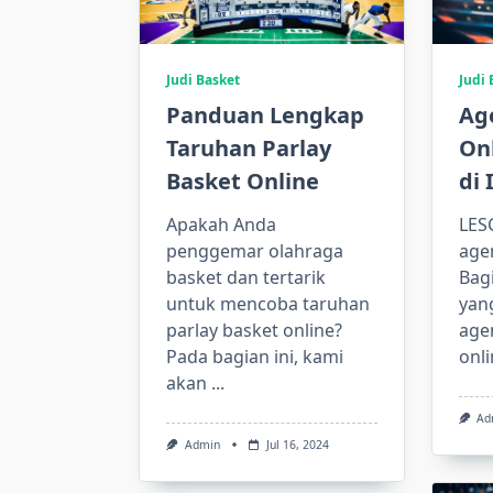
Judi Basket
Judi 
Panduan Lengkap
Ag
Taruhan Parlay
On
Basket Online
di 
Apakah Anda
LES
penggemar olahraga
agen
basket dan tertarik
Bag
untuk mencoba taruhan
yan
parlay basket online?
agen
Pada bagian ini, kami
onl
akan
...
Ad
Admin
Jul 16, 2024