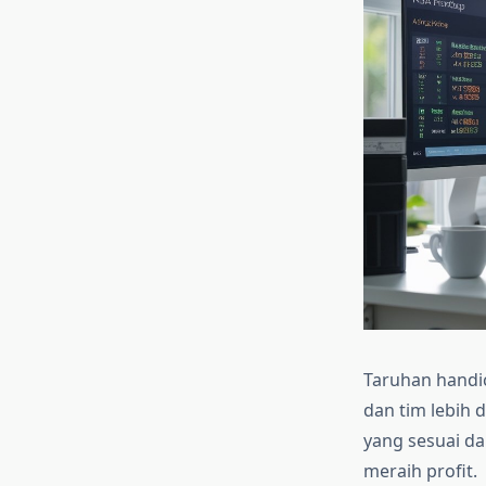
Taruhan handic
dan tim lebih 
yang sesuai da
meraih profit.