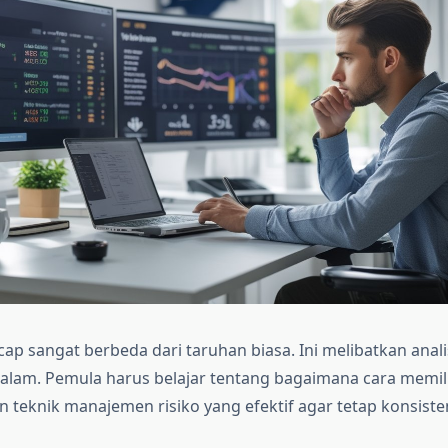
ap sangat berbeda dari taruhan biasa. Ini melibatkan anal
dalam. Pemula harus belajar tentang bagaimana cara memil
n teknik manajemen risiko yang efektif agar tetap konsist