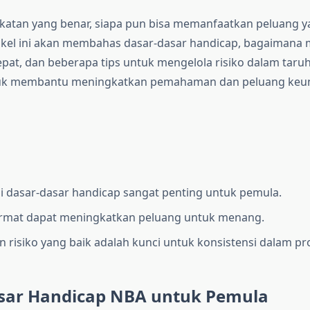
atan yang benar, siapa pun bisa memanfaatkan peluang y
tikel ini akan membahas dasar-dasar handicap, bagaimana
tepat, dan beberapa tips untuk mengelola risiko dalam taru
tuk membantu meningkatkan pemahaman dan peluang keun
dasar-dasar handicap sangat penting untuk pemula.
cermat dapat meningkatkan peluang untuk menang.
risiko yang baik adalah kunci untuk konsistensi dalam pro
sar Handicap NBA untuk Pemula