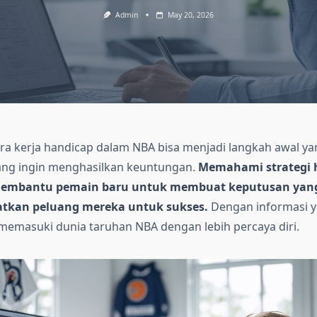
Admin
May 20, 2026
a kerja handicap dalam NBA bisa menjadi langkah awal ya
ang ingin menghasilkan keuntungan.
Memahami strategi 
membantu pemain baru untuk membuat keputusan yang 
tkan peluang mereka untuk sukses.
Dengan informasi y
memasuki dunia taruhan NBA dengan lebih percaya diri.