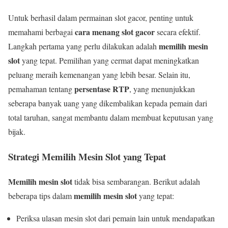
Untuk berhasil dalam permainan slot gacor, penting untuk
cara menang slot gacor
memahami berbagai
secara efektif.
memilih mesin
Langkah pertama yang perlu dilakukan adalah
slot
yang tepat. Pemilihan yang cermat dapat meningkatkan
peluang meraih kemenangan yang lebih besar. Selain itu,
persentase RTP
pemahaman tentang
, yang menunjukkan
seberapa banyak uang yang dikembalikan kepada pemain dari
total taruhan, sangat membantu dalam membuat keputusan yang
bijak.
Strategi Memilih Mesin Slot yang Tepat
Memilih mesin slot
tidak bisa sembarangan. Berikut adalah
memilih mesin slot
beberapa tips dalam
yang tepat:
Periksa ulasan mesin slot dari pemain lain untuk mendapatkan