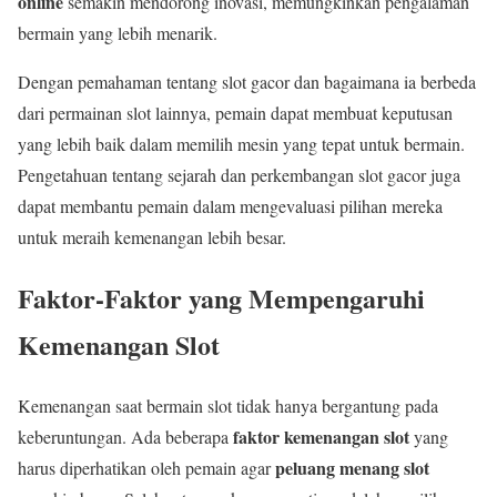
online
semakin mendorong inovasi, memungkinkan pengalaman
bermain yang lebih menarik.
Dengan pemahaman tentang slot gacor dan bagaimana ia berbeda
dari permainan slot lainnya, pemain dapat membuat keputusan
yang lebih baik dalam memilih mesin yang tepat untuk bermain.
Pengetahuan tentang sejarah dan perkembangan slot gacor juga
dapat membantu pemain dalam mengevaluasi pilihan mereka
untuk meraih kemenangan lebih besar.
Faktor-Faktor yang Mempengaruhi
Kemenangan Slot
Kemenangan saat bermain slot tidak hanya bergantung pada
faktor kemenangan slot
keberuntungan. Ada beberapa
yang
peluang menang slot
harus diperhatikan oleh pemain agar