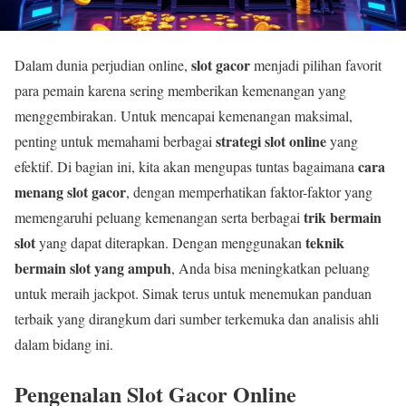
slot gacor
Dalam dunia perjudian online,
menjadi pilihan favorit
para pemain karena sering memberikan kemenangan yang
menggembirakan. Untuk mencapai kemenangan maksimal,
strategi slot online
penting untuk memahami berbagai
yang
cara
efektif. Di bagian ini, kita akan mengupas tuntas bagaimana
menang slot gacor
, dengan memperhatikan faktor-faktor yang
trik bermain
memengaruhi peluang kemenangan serta berbagai
slot
teknik
yang dapat diterapkan. Dengan menggunakan
bermain slot yang ampuh
, Anda bisa meningkatkan peluang
untuk meraih jackpot. Simak terus untuk menemukan panduan
terbaik yang dirangkum dari sumber terkemuka dan analisis ahli
dalam bidang ini.
Pengenalan Slot Gacor Online