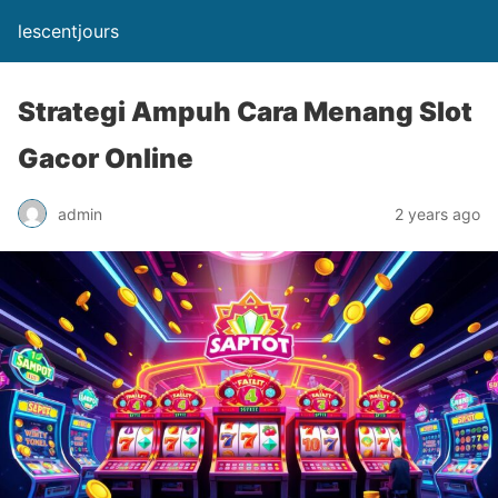
lescentjours
Strategi Ampuh Cara Menang Slot
Gacor Online
admin
2 years ago