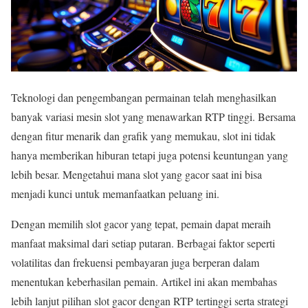
Teknologi dan pengembangan permainan telah menghasilkan
banyak variasi mesin slot yang menawarkan RTP tinggi. Bersama
dengan fitur menarik dan grafik yang memukau, slot ini tidak
hanya memberikan hiburan tetapi juga potensi keuntungan yang
lebih besar. Mengetahui mana slot yang gacor saat ini bisa
menjadi kunci untuk memanfaatkan peluang ini.
Dengan memilih slot gacor yang tepat, pemain dapat meraih
manfaat maksimal dari setiap putaran. Berbagai faktor seperti
volatilitas dan frekuensi pembayaran juga berperan dalam
menentukan keberhasilan pemain. Artikel ini akan membahas
lebih lanjut pilihan slot gacor dengan RTP tertinggi serta strategi