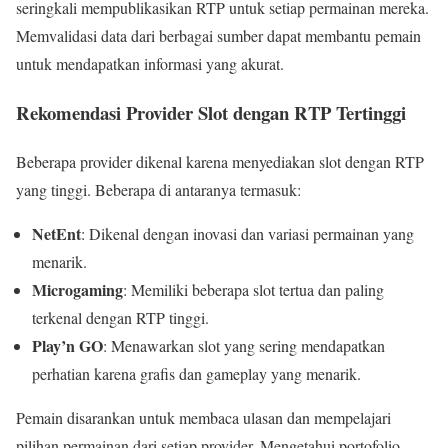
seringkali mempublikasikan RTP untuk setiap permainan mereka.
Memvalidasi data dari berbagai sumber dapat membantu pemain
untuk mendapatkan informasi yang akurat.
Rekomendasi Provider Slot dengan RTP Tertinggi
Beberapa provider dikenal karena menyediakan slot dengan RTP
yang tinggi. Beberapa di antaranya termasuk:
NetEnt
: Dikenal dengan inovasi dan variasi permainan yang
menarik.
Microgaming
: Memiliki beberapa slot tertua dan paling
terkenal dengan RTP tinggi.
Play’n GO
: Menawarkan slot yang sering mendapatkan
perhatian karena grafis dan gameplay yang menarik.
Pemain disarankan untuk membaca ulasan dan mempelajari
pilihan permainan dari setiap provider. Mengetahui portofolio