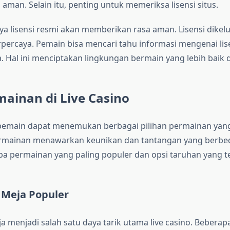
 aman. Selain itu, penting untuk memeriksa lisensi situs.
ya lisensi resmi akan memberikan rasa aman. Lisensi dikel
percaya. Pemain bisa mencari tahu informasi mengenai lisens
. Hal ini menciptakan lingkungan bermain yang lebih baik
mainan di Live Casino
, pemain dapat menemukan berbagai pilihan permainan yan
permainan menawarkan keunikan dan tantangan yang berbed
a permainan yang paling populer dan opsi taruhan yang te
Meja Populer
 menjadi salah satu daya tarik utama live casino. Bebera