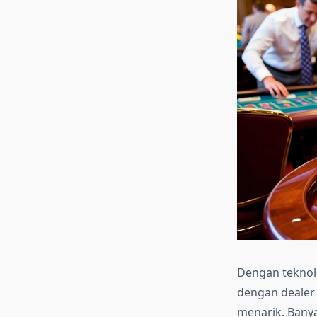
Dengan teknolo
dengan dealer 
menarik. Banya