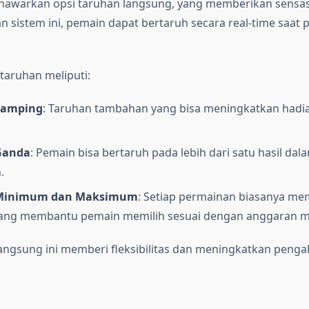
enawarkan opsi taruhan langsung, yang memberikan sensas
 sistem ini, pemain dapat bertaruh secara real-time saat
taruhan meliputi:
Samping
: Taruhan tambahan yang bisa meningkatkan hadia
Ganda
: Pemain bisa bertaruh pada lebih dari satu hasil dala
.
Minimum dan Maksimum
: Setiap permainan biasanya mem
yang membantu pemain memilih sesuai dengan anggaran m
angsung ini memberi fleksibilitas dan meningkatkan peng