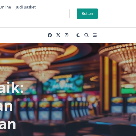
Online
Judi Basket
Button
aik:
an
dan