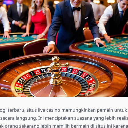
gi terbaru, situs live casino memungkinkan pemain untuk 
secara langsung. Ini menciptakan suasana yang lebih realis
k orang sekarang lebih memilih bermain di situs ini kare