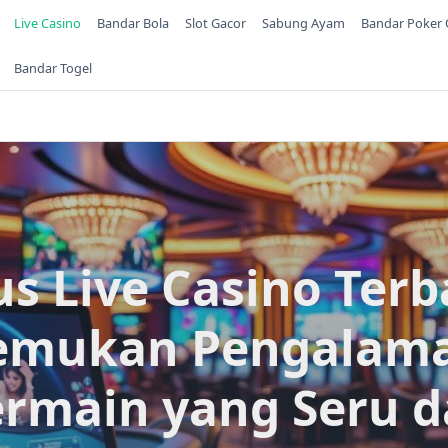
Live Casino
Bandar Bola
Slot Gacor
Sabung Ayam
Bandar Poker 
Bandar Togel
us Live Casino Terb
emukan Pengalam
rmain yang Seru 