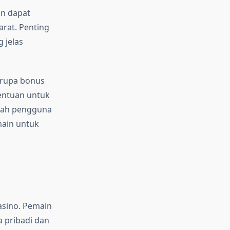
in dapat
arat. Penting
 jelas
erupa bonus
entuan untuk
mah pengguna
main untuk
asino. Pemain
a pribadi dan