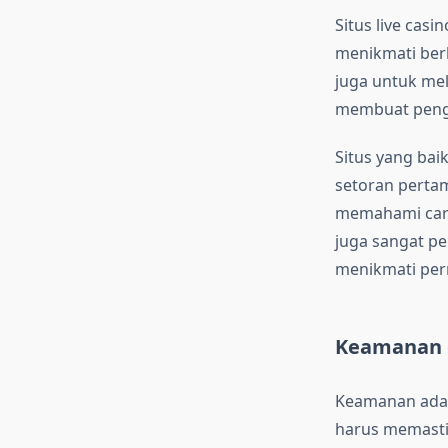
Situs live cas
menikmati berb
juga untuk mel
membuat peng
Situs yang bai
setoran perta
memahami cara
juga sangat p
menikmati per
Keamanan d
Keamanan adala
harus memastik