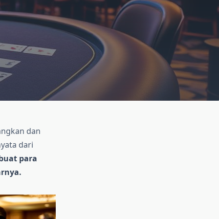
angkan dan
yata dari
buat para
rnya.