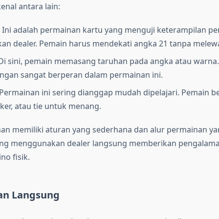
enal antara lain:
: Ini adalah permainan kartu yang menguji keterampilan p
an dealer. Pemain harus mendekati angka 21 tanpa melewa
 Di sini, pemain memasang taruhan pada angka atau warna
ngan sangat berperan dalam permainan ini.
 Permainan ini sering dianggap mudah dipelajari. Pemain b
nker, atau tie untuk menang.
an memiliki aturan yang sederhana dan alur permainan ya
ang menggunakan dealer langsung memberikan pengalama
o fisik.
an Langsung