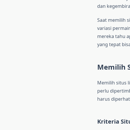
dan kegembira
Saat memilih 
variasi perma
mereka tahu a
yang tepat bi
Memilih S
Memilih situs 
perlu dipertim
harus diperhat
Kriteria Si