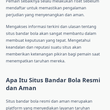
Pemain sebaiknya selalu melakukan riset sebelum
mendaftar untuk memastikan pengalaman
perjudian yang menyenangkan dan aman.
Mengakses informasi terkini dan ulasan tentang
situs bandar bola akan sangat membantu dalam
membuat keputusan yang tepat. Mengetahui
keandalan dan reputasi suatu situs akan
memberikan ketenangan pikiran bagi pemain saat
menempatkan taruhan mereka.
Apa Itu Situs Bandar Bola Resmi
dan Aman
Situs bandar bola resmi dan aman merupakan
platform yang menyediakan layanan taruhan