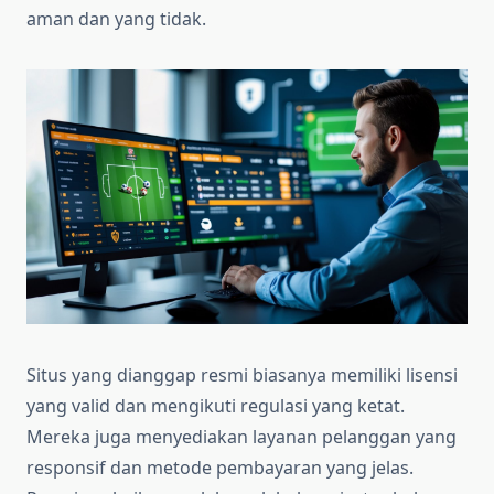
aman dan yang tidak.
Situs yang dianggap resmi biasanya memiliki lisensi
yang valid dan mengikuti regulasi yang ketat.
Mereka juga menyediakan layanan pelanggan yang
responsif dan metode pembayaran yang jelas.