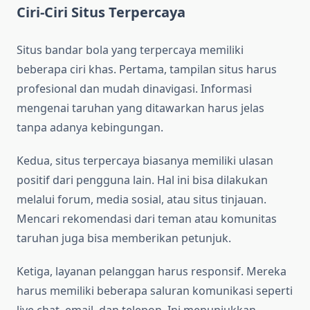
Ciri-Ciri Situs Terpercaya
Situs bandar bola yang terpercaya memiliki
beberapa ciri khas. Pertama, tampilan situs harus
profesional dan mudah dinavigasi. Informasi
mengenai taruhan yang ditawarkan harus jelas
tanpa adanya kebingungan.
Kedua, situs terpercaya biasanya memiliki ulasan
positif dari pengguna lain. Hal ini bisa dilakukan
melalui forum, media sosial, atau situs tinjauan.
Mencari rekomendasi dari teman atau komunitas
taruhan juga bisa memberikan petunjuk.
Ketiga, layanan pelanggan harus responsif. Mereka
harus memiliki beberapa saluran komunikasi seperti
live chat, email, dan telepon. Ini menunjukkan