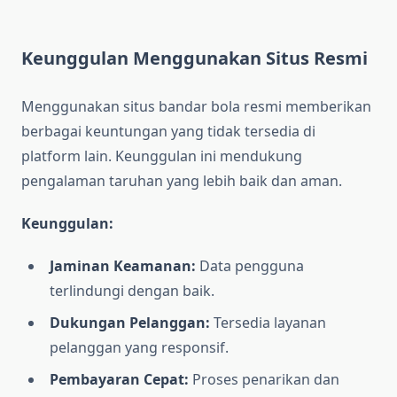
Keunggulan Menggunakan Situs Resmi
Menggunakan situs bandar bola resmi memberikan
berbagai keuntungan yang tidak tersedia di
platform lain. Keunggulan ini mendukung
pengalaman taruhan yang lebih baik dan aman.
Keunggulan:
Jaminan Keamanan:
Data pengguna
terlindungi dengan baik.
Dukungan Pelanggan:
Tersedia layanan
pelanggan yang responsif.
Pembayaran Cepat:
Proses penarikan dan