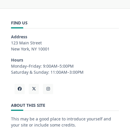
FIND US
Address
123 Main Street
New York, NY 10001
Hours
Monday–Friday: 9:00AM–5:00PM
Saturday & Sunday: 11:00AM–3:00PM
ABOUT THIS SITE
This may be a good place to introduce yourself and
your site or include some credits.