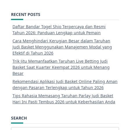
RECENT POSTS
Daftar Bandar Togel Shio Terpercaya dan Resmi
Tahun 2026: Panduan Lengkap untuk Pemain
Cara Menghindari Kerugian Besar dalam Taruhan
Judi Basket Menggunakan Manajemen Modal yang
Efektif di Tahun 2026
Trik Jitu Memanfaatkan Taruhan Live Betting Judi
Basket Saat Kuarter Keempat 2026 untuk Menang
Besar
Rekomendasi Aplikasi Judi Basket Online Paling Aman
dengan Pasaran Terlengkap untuk Tahun 2026
Tips Rahasia Memasang Taruhan Parlay Judi Basket
Hari Ini Pasti Tembus 2026 untuk Keberhasilan Anda
SEARCH