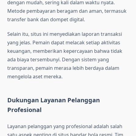
dengan mudah, sering kali dalam waktu nyata.
Metode pembayaran beragam dan aman, termasuk
transfer bank dan dompet digital.
Selain itu, situs ini menyediakan laporan transaksi
yang jelas. Pemain dapat melacak setiap aktivitas
keuangan, memberikan kepercayaan bahwa tidak
ada biaya tersembunyi. Dengan sistem yang
transparan, pemain merasa lebih berdaya dalam
mengelola aset mereka.
Dukungan Layanan Pelanggan
Profesional
Layanan pelanggan yang profesional adalah salah
satu aspek penting di situs bandar bola resmi. Tim