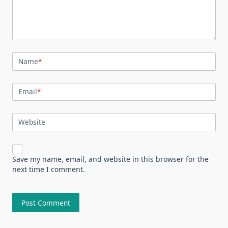
Name
*
Email
*
Website
Save my name, email, and website in this browser for the
next time I comment.