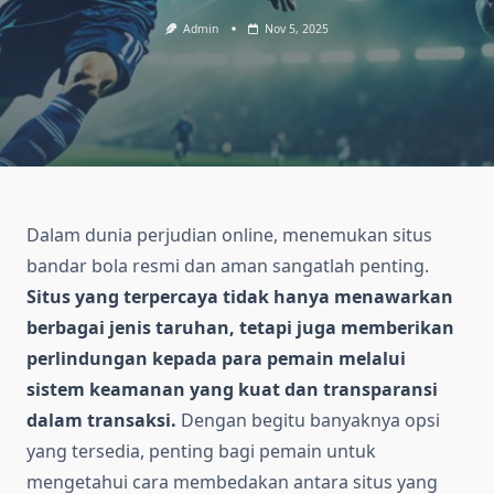
Admin
Nov 5, 2025
Dalam dunia perjudian online, menemukan situs
bandar bola resmi dan aman sangatlah penting.
Situs yang terpercaya tidak hanya menawarkan
berbagai jenis taruhan, tetapi juga memberikan
perlindungan kepada para pemain melalui
sistem keamanan yang kuat dan transparansi
dalam transaksi.
Dengan begitu banyaknya opsi
yang tersedia, penting bagi pemain untuk
mengetahui cara membedakan antara situs yang