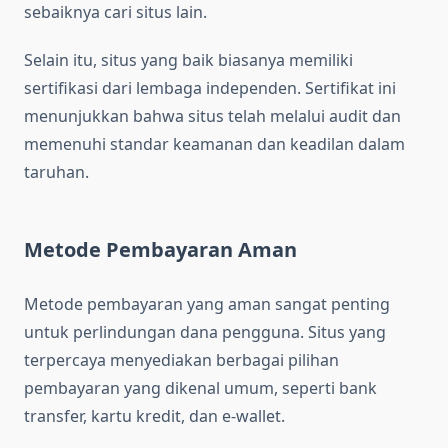
sebaiknya cari situs lain.
Selain itu, situs yang baik biasanya memiliki
sertifikasi dari lembaga independen. Sertifikat ini
menunjukkan bahwa situs telah melalui audit dan
memenuhi standar keamanan dan keadilan dalam
taruhan.
Metode Pembayaran Aman
Metode pembayaran yang aman sangat penting
untuk perlindungan dana pengguna. Situs yang
terpercaya menyediakan berbagai pilihan
pembayaran yang dikenal umum, seperti bank
transfer, kartu kredit, dan e-wallet.