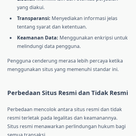
yang diakui.
Transparansi:
Menyediakan informasi jelas
tentang syarat dan ketentuan.
Keamanan Data:
Menggunakan enkripsi untuk
melindungi data pengguna.
Pengguna cenderung merasa lebih percaya ketika
menggunakan situs yang memenuhi standar ini.
Perbedaan Situs Resmi dan Tidak Resmi
Perbedaan mencolok antara situs resmi dan tidak
resmi terletak pada legalitas dan keamanannya.
Situs resmi menawarkan perlindungan hukum bagi
semua transaksi.