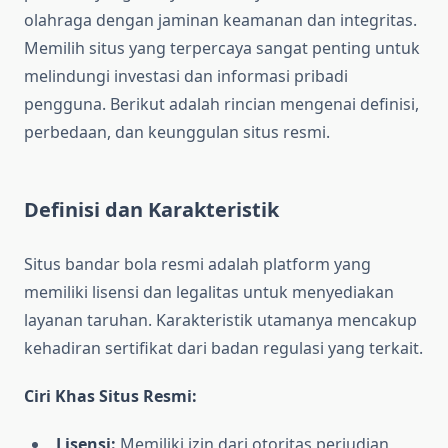
olahraga dengan jaminan keamanan dan integritas.
Memilih situs yang terpercaya sangat penting untuk
melindungi investasi dan informasi pribadi
pengguna. Berikut adalah rincian mengenai definisi,
perbedaan, dan keunggulan situs resmi.
Definisi dan Karakteristik
Situs bandar bola resmi adalah platform yang
memiliki lisensi dan legalitas untuk menyediakan
layanan taruhan. Karakteristik utamanya mencakup
kehadiran sertifikat dari badan regulasi yang terkait.
Ciri Khas Situs Resmi:
Lisensi:
Memiliki izin dari otoritas perjudian