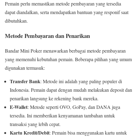
Pemain perlu memastikan metode pembayaran yang tersedia
dapat diandalkan, serta mendapatkan bantuan yang responif saat
dibutuhkan.
Metode Pembayaran dan Penarikan
Bandar Mini Poker menawarkan berbagai metode pembayaran
yang memenuhi kebutuhan pemain. Beberapa pilihan yang umum
digunakan termasuk:
Transfer Bank
: Metode ini adalah yang paling populer di
Indonesia. Pemain dapat dengan mudah melakukan deposit dan
penarikan langsung ke rekening bank mereka.
E-Wallet
: Metode seperti OVO, GoPay, dan DANA juga
tersedia. Ini memberikan kenyamanan tambahan untuk
transaksi yang lebih cepat.
Kartu Kredit/Debit
: Pemain bisa menggunakan kartu untuk