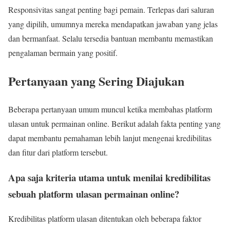
Responsivitas sangat penting bagi pemain. Terlepas dari saluran
yang dipilih, umumnya mereka mendapatkan jawaban yang jelas
dan bermanfaat. Selalu tersedia bantuan membantu memastikan
pengalaman bermain yang positif.
Pertanyaan yang Sering Diajukan
Beberapa pertanyaan umum muncul ketika membahas platform
ulasan untuk permainan online. Berikut adalah fakta penting yang
dapat membantu pemahaman lebih lanjut mengenai kredibilitas
dan fitur dari platform tersebut.
Apa saja kriteria utama untuk menilai kredibilitas
sebuah platform ulasan permainan online?
Kredibilitas platform ulasan ditentukan oleh beberapa faktor