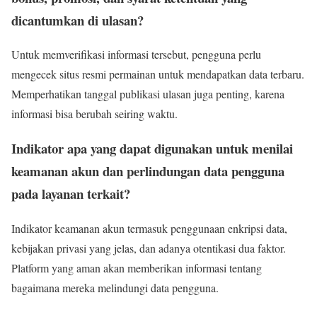
dicantumkan di ulasan?
Untuk memverifikasi informasi tersebut, pengguna perlu
mengecek situs resmi permainan untuk mendapatkan data terbaru.
Memperhatikan tanggal publikasi ulasan juga penting, karena
informasi bisa berubah seiring waktu.
Indikator apa yang dapat digunakan untuk menilai
keamanan akun dan perlindungan data pengguna
pada layanan terkait?
Indikator keamanan akun termasuk penggunaan enkripsi data,
kebijakan privasi yang jelas, dan adanya otentikasi dua faktor.
Platform yang aman akan memberikan informasi tentang
bagaimana mereka melindungi data pengguna.