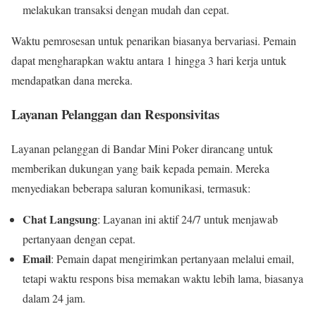
melakukan transaksi dengan mudah dan cepat.
Waktu pemrosesan untuk penarikan biasanya bervariasi. Pemain
dapat mengharapkan waktu antara 1 hingga 3 hari kerja untuk
mendapatkan dana mereka.
Layanan Pelanggan dan Responsivitas
Layanan pelanggan di Bandar Mini Poker dirancang untuk
memberikan dukungan yang baik kepada pemain. Mereka
menyediakan beberapa saluran komunikasi, termasuk:
Chat Langsung
: Layanan ini aktif 24/7 untuk menjawab
pertanyaan dengan cepat.
Email
: Pemain dapat mengirimkan pertanyaan melalui email,
tetapi waktu respons bisa memakan waktu lebih lama, biasanya
dalam 24 jam.