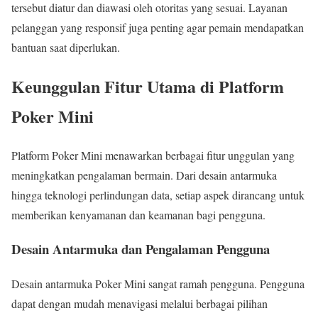
tersebut diatur dan diawasi oleh otoritas yang sesuai. Layanan
pelanggan yang responsif juga penting agar pemain mendapatkan
bantuan saat diperlukan.
Keunggulan Fitur Utama di Platform
Poker Mini
Platform Poker Mini menawarkan berbagai fitur unggulan yang
meningkatkan pengalaman bermain. Dari desain antarmuka
hingga teknologi perlindungan data, setiap aspek dirancang untuk
memberikan kenyamanan dan keamanan bagi pengguna.
Desain Antarmuka dan Pengalaman Pengguna
Desain antarmuka Poker Mini sangat ramah pengguna. Pengguna
dapat dengan mudah menavigasi melalui berbagai pilihan