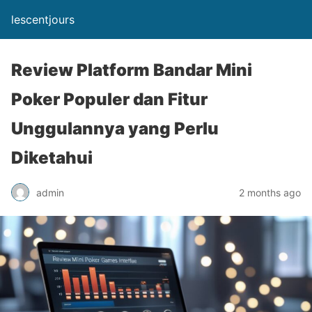
lescentjours
Review Platform Bandar Mini
Poker Populer dan Fitur
Unggulannya yang Perlu
Diketahui
admin
2 months ago