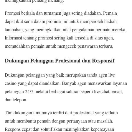
Promosi berkala dan turnamen juga sering diadakan. Pemain
dapat ikut serta dalam promosi ini untuk memperoleh hadiah
tambahan, yang meningkatkan nilai pengalaman bermain mereka.
Informasi tentang promosi sering kali tersedia di situs agen,
memudahkan pemain untuk mengecek penawaran terbaru.
Dukungan Pelanggan Profesional dan Responsif
Dukungan pelanggan yang baik merupakan tanda agen live
casino yang dapat diandalkan. Banyak agen menawarkan layanan
pelanggan 24/7 melalui berbagai saluran seperti live chat, email,
dan telepon.
Tim dukungan umumnya terdiri dari profesional yang terlatih
untuk membantu pemain dengan pertanyaan atau masalah.
Respons cepat dan solutif akan meningkatkan kepercayaan