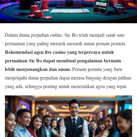
Dalam dunia perjudian online, Sic Bo telah menjadi salah satu
permainan yang paling menarik menarik minat pemain pemula.
Rekomendasi agen live casino yang terpercaya untuk
permainan Sic Bo dapat membuat pengalaman bermain
lebih menyenangkan dan aman.
Pemain pemula yang baru
menjelajahi dunia perjudian dapat merasa bingung dengan pilihan
yang ada, sehingga penting untuk menemukan agen yang tepat.