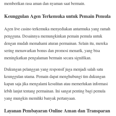
memberikan rasa aman dan nyaman saat bermain.
Keunggulan Agen Terkemuka untuk Pemain Pemula
Agen live casino terkemuka menyediakan antarmuka yang ramah
pengguna. Desainnya memungkinkan pemain pemula untuk
dengan mudah memahami aturan permainan. Selain itu, mereka
sering menawarkan bonus dan promosi menarik, yang bisa
meningkatkan pengalaman bermain secara signifikan.
Dukungan pelanggan yang responsif juga menjadi salah satu
keunggulan utama. Pemain dapat menghubungi tim dukungan
kapan saja jika mengalami kesulitan atau memerlukan informasi
lebih lanjut tentang permainan. Ini sangat penting bagi pemula
yang mungkin memiliki banyak pertanyaan.
Layanan Pembayaran Online Aman dan Transparan