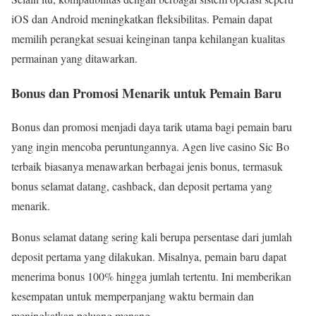
iOS dan Android meningkatkan fleksibilitas. Pemain dapat
memilih perangkat sesuai keinginan tanpa kehilangan kualitas
permainan yang ditawarkan.
Bonus dan Promosi Menarik untuk Pemain Baru
Bonus dan promosi menjadi daya tarik utama bagi pemain baru
yang ingin mencoba peruntungannya. Agen live casino Sic Bo
terbaik biasanya menawarkan berbagai jenis bonus, termasuk
bonus selamat datang, cashback, dan deposit pertama yang
menarik.
Bonus selamat datang sering kali berupa persentase dari jumlah
deposit pertama yang dilakukan. Misalnya, pemain baru dapat
menerima bonus 100% hingga jumlah tertentu. Ini memberikan
kesempatan untuk memperpanjang waktu bermain dan
meningkatkan peluang menang.