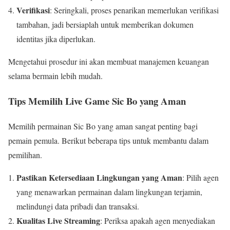
Verifikasi
: Seringkali, proses penarikan memerlukan verifikasi
tambahan, jadi bersiaplah untuk memberikan dokumen
identitas jika diperlukan.
Mengetahui prosedur ini akan membuat manajemen keuangan
selama bermain lebih mudah.
Tips Memilih Live Game Sic Bo yang Aman
Memilih permainan Sic Bo yang aman sangat penting bagi
pemain pemula. Berikut beberapa tips untuk membantu dalam
pemilihan.
Pastikan Ketersediaan Lingkungan yang Aman
: Pilih agen
yang menawarkan permainan dalam lingkungan terjamin,
melindungi data pribadi dan transaksi.
Kualitas Live Streaming
: Periksa apakah agen menyediakan