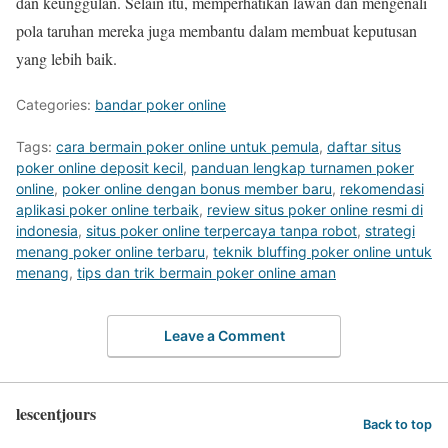
dan keunggulan. Selain itu, memperhatikan lawan dan mengenali
pola taruhan mereka juga membantu dalam membuat keputusan
yang lebih baik.
Categories:
bandar poker online
Tags:
cara bermain poker online untuk pemula
,
daftar situs
poker online deposit kecil
,
panduan lengkap turnamen poker
online
,
poker online dengan bonus member baru
,
rekomendasi
aplikasi poker online terbaik
,
review situs poker online resmi di
indonesia
,
situs poker online terpercaya tanpa robot
,
strategi
menang poker online terbaru
,
teknik bluffing poker online untuk
menang
,
tips dan trik bermain poker online aman
Leave a Comment
lescentjours
Back to top