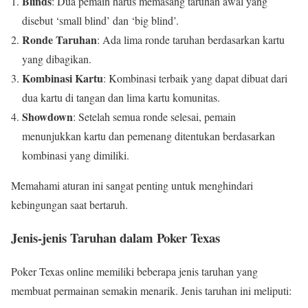
Blinds
: Dua pemain harus memasang taruhan awal yang
disebut ‘small blind’ dan ‘big blind’.
Ronde Taruhan
: Ada lima ronde taruhan berdasarkan kartu
yang dibagikan.
Kombinasi Kartu
: Kombinasi terbaik yang dapat dibuat dari
dua kartu di tangan dan lima kartu komunitas.
Showdown
: Setelah semua ronde selesai, pemain
menunjukkan kartu dan pemenang ditentukan berdasarkan
kombinasi yang dimiliki.
Memahami aturan ini sangat penting untuk menghindari
kebingungan saat bertaruh.
Jenis-jenis Taruhan dalam Poker Texas
Poker Texas online memiliki beberapa jenis taruhan yang
membuat permainan semakin menarik. Jenis taruhan ini meliputi: