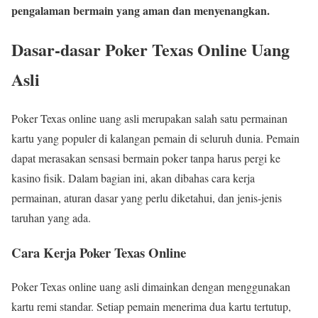
pengalaman bermain yang aman dan menyenangkan.
Dasar-dasar Poker Texas Online Uang
Asli
Poker Texas online uang asli merupakan salah satu permainan
kartu yang populer di kalangan pemain di seluruh dunia. Pemain
dapat merasakan sensasi bermain poker tanpa harus pergi ke
kasino fisik. Dalam bagian ini, akan dibahas cara kerja
permainan, aturan dasar yang perlu diketahui, dan jenis-jenis
taruhan yang ada.
Cara Kerja Poker Texas Online
Poker Texas online uang asli dimainkan dengan menggunakan
kartu remi standar. Setiap pemain menerima dua kartu tertutup,