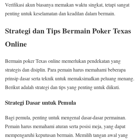
Verifikasi akun biasanya memakan waktu singkat, tetapi sangat
penting untuk keselamatan dan keadilan dalam bermain.
Strategi dan Tips Bermain Poker Texas
Online
Bermain poker Texas online memerlukan pendekatan yang
strategis dan disiplin. Para pemain harus memahami beberapa
prinsip dasar serta teknik untuk memaksimalkan peluang menang.
Berikut adalah strategi dan tips yang penting untuk diikuti.
Strategi Dasar untuk Pemula
Bagi pemula, penting untuk mengenal dasar-dasar permainan.
Pemain harus memahami aturan serta posisi meja, yang dapat
mempengaruhi keputusan bermain. Memilih tangan awal yang