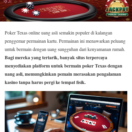
Poker Texas online uang asli semakin populer di kalangan
penggemar permainan kartu. Permainan ini menawarkan peluang
untuk bermain dengan uang sungguhan dari kenyamanan rumah.
Bagi mereka yang tertarik, banyak situs terpercaya
menyediakan platform untuk bermain poker Texas dengan
uang asli, memungkinkan pemain merasakan pengalaman
kasino tanpa harus pergi ke tempat fisik.