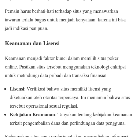
Pemain harus berhati-hati terhadap situs yang menawarkan
tawaran terlalu bagus untuk menjadi kenyataan, karena ini bisa
jadi indikasi penipuan.
Keamanan dan Lisensi
Keamanan menjadi faktor kunci dalam memilih situs poker
online. Pastikan situs tersebut menggunakan teknologi enkripsi
untuk melindungi data pribadi dan transaksi finansial.
Lisensi
: Verifikasi bahwa situs memiliki lisensi yang
dikeluarkan oleh otoritas terpercaya. Ini menjamin bahwa situs
tersebut operasional sesuai regulasi.
Kebijakan Keamanan
: Tanyakan tentang kebijakan keamanan
terkait pengembalian dana dan perlindungan data pengguna.
Kebanyakan situs yang profesional akan menyediakan informasi