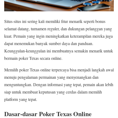
Situs-situs ini sering kali memiliki fitur menarik seperti bonus
selamat datang, turnamen reguler, dan dukungan pelanggan yang
kuat. Pemain yang ingin meningkatkan keterampilan mereka juga
dapat menemukan banyak sumber daya dan panduan.
Keunggulan-keunggulan ini membuatnya semakin menarik untuk
bermain poker Texas secara online.
Memilih poker Texas online terpercaya bisa menjadi langkah awal
menuju pengalaman permainan yang menyenangkan dan
menguntungkan. Dengan informasi yang tepat, pemain akan lebih
siap untuk membuat keputusan yang cerdas dalam memilih
platform yang tepat.
Dasar-dasar Poker Texas Online