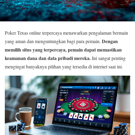
Poker Texas online terpercaya menawarkan pengalaman bermain
Dengan
yang aman dan menguntungkan bagi para pemain.
memilih situs yang terpercaya, pemain dapat memastikan
keamanan dana dan data pribadi mereka.
Ini sangat penting
mengingat banyaknya pilihan yang tersedia di internet saat ini.