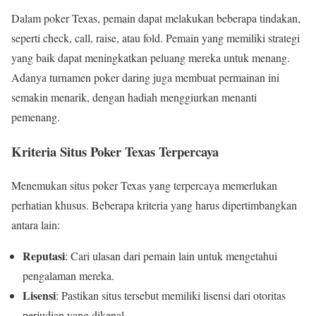
Dalam poker Texas, pemain dapat melakukan beberapa tindakan,
seperti check, call, raise, atau fold. Pemain yang memiliki strategi
yang baik dapat meningkatkan peluang mereka untuk menang.
Adanya turnamen poker daring juga membuat permainan ini
semakin menarik, dengan hadiah menggiurkan menanti
pemenang.
Kriteria Situs Poker Texas Terpercaya
Menemukan situs poker Texas yang terpercaya memerlukan
perhatian khusus. Beberapa kriteria yang harus dipertimbangkan
antara lain:
Reputasi
: Cari ulasan dari pemain lain untuk mengetahui
pengalaman mereka.
Lisensi
: Pastikan situs tersebut memiliki lisensi dari otoritas
perjudian yang dikenal.