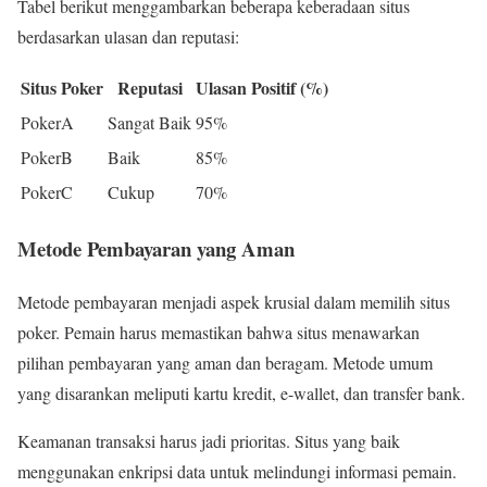
Tabel berikut menggambarkan beberapa keberadaan situs
berdasarkan ulasan dan reputasi:
Situs Poker
Reputasi
Ulasan Positif (%)
PokerA
Sangat Baik
95%
PokerB
Baik
85%
PokerC
Cukup
70%
Metode Pembayaran yang Aman
Metode pembayaran menjadi aspek krusial dalam memilih situs
poker. Pemain harus memastikan bahwa situs menawarkan
pilihan pembayaran yang aman dan beragam. Metode umum
yang disarankan meliputi kartu kredit, e-wallet, dan transfer bank.
Keamanan transaksi harus jadi prioritas. Situs yang baik
menggunakan enkripsi data untuk melindungi informasi pemain.