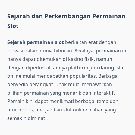
Sejarah dan Perkembangan Permainan
Slot
Sejarah permainan slot
berkaitan erat dengan
inovasi dalam dunia hiburan. Awalnya, permainan ini
hanya dapat ditemukan di kasino fisik, namun
dengan diperkenalkannya platform judi daring, slot
online mulai mendapatkan popularitas. Berbagai
penyedia perangkat lunak mulai menawarkan
pilihan permainan yang menarik dan interaktif.
Pemain kini dapat menikmati berbagai tema dan
fitur bonus, menjadikan slot online pilihan yang
semakin diminati.