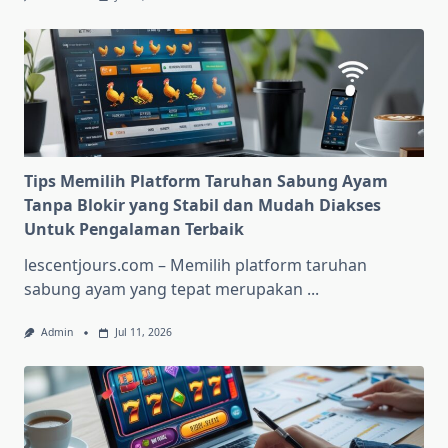
Tips Memilih Platform Taruhan Sabung Ayam
Tanpa Blokir yang Stabil dan Mudah Diakses
Untuk Pengalaman Terbaik
lescentjours.com – Memilih platform taruhan
sabung ayam yang tepat merupakan
...
Admin
Jul 11, 2026