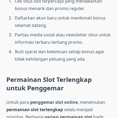
Cek situs slot terpercaya yang menawarkan
bonus menarik dan promo reguler.
Daftarkan akun baru untuk menikmati bonus
selamat datang.
Pantau media sosial atau newsletter situs untuk
informasi terbaru tentang promo.
Ikuti syarat dan ketentuan setiap bonus agar
tidak kehilangan peluang yang ada.
Permainan Slot Terlengkap
untuk Penggemar
Untuk para
penggemar slot online
, menemukan
permainan slot terlengkap
selalu menjadi
prioritas. Berbagai
variasi permainan slot
hadir