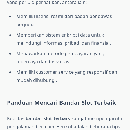
yang perlu diperhatikan, antara lain:
Memiliki lisensi resmi dari badan pengawas
perjudian.
Memberikan sistem enkripsi data untuk
melindungi informasi pribadi dan finansial.
Menawarkan metode pembayaran yang
tepercaya dan bervariasi.
Memiliki customer service yang responsif dan
mudah dihubungi.
Panduan Mencari Bandar Slot Terbaik
Kualitas
bandar slot terbaik
sangat mempengaruhi
pengalaman bermain. Berikut adalah beberapa tips