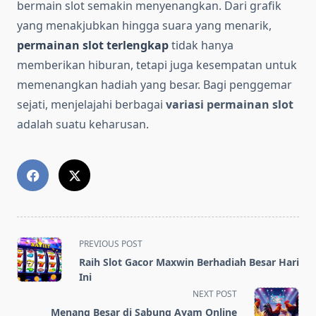
bermain slot semakin menyenangkan. Dari grafik
yang menakjubkan hingga suara yang menarik,
permainan slot terlengkap
tidak hanya
memberikan hiburan, tetapi juga kesempatan untuk
memenangkan hadiah yang besar. Bagi penggemar
sejati, menjelajahi berbagai
variasi permainan slot
adalah suatu keharusan.
<span
PREVIOUS POST
class="nav-
Raih Slot Gacor Maxwin Berhadiah Besar Hari
subtitle
Ini
screen-
NEXT POST
reader-
Menang Besar di Sabung Ayam Online