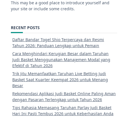
This may be a good place to introduce yourself and
your site or include some credits.
RECENT POSTS
Daftar Bandar Togel Shio Terpercaya dan Resmi
Tahun 2026: Panduan Lengkap untuk Pemain
Cara Menghindari Kerugian Besar dalam Taruhan
Judi Basket Menggunakan Manajemen Modal yang
Efektif di Tahun 2026
Trik Jitu Memanfaatkan Taruhan Live Betting Judi
Basket Saat Kuarter Keempat 2026 untuk Menang
Besar
Rekomendasi Aplikasi Judi Basket Online Paling Aman
dengan Pasaran Terlengkap untuk Tahun 2026
Tips Rahasia Memasang Taruhan Parlay Judi Basket
Hari Ini Pasti Tembus 2026 untuk Keberhasilan Anda