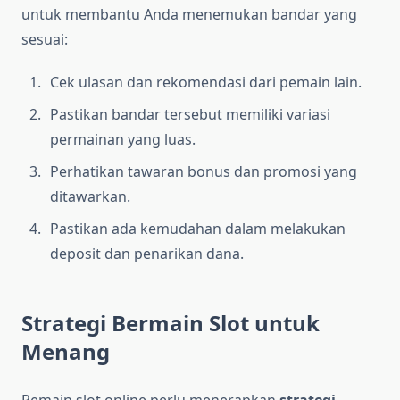
untuk membantu Anda menemukan bandar yang
sesuai:
Cek ulasan dan rekomendasi dari pemain lain.
Pastikan bandar tersebut memiliki variasi
permainan yang luas.
Perhatikan tawaran bonus dan promosi yang
ditawarkan.
Pastikan ada kemudahan dalam melakukan
deposit dan penarikan dana.
Strategi Bermain Slot untuk
Menang