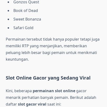
Gonzos Quest
Book of Dead
Sweet Bonanza
Safari Gold
Permainan tersebut tidak hanya populer tetapi juga
memiliki RTP yang menjanjikan, memberikan
peluang lebih besar bagi pemain untuk menikmati
keuntungan.
Slot Online Gacor yang Sedang Viral
Kini, beberapa
permainan slot online
gacor
menarik perhatian banyak pemain. Berikut adalah
daftar
slot gacor viral
saat ini: