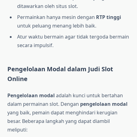
ditawarkan oleh situs slot.
Permainkan hanya mesin dengan
RTP tinggi
untuk peluang menang lebih baik.
Atur waktu bermain agar tidak tergoda bermain
secara impulsif.
Pengelolaan Modal dalam Judi Slot
Online
Pengelolaan modal
adalah kunci untuk bertahan
dalam permainan slot. Dengan
pengelolaan modal
yang baik, pemain dapat menghindari kerugian
besar. Beberapa langkah yang dapat diambil
meliputi: