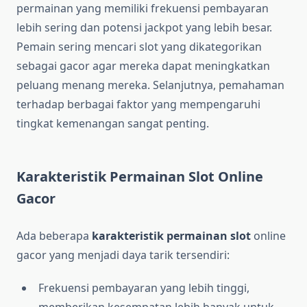
permainan yang memiliki frekuensi pembayaran
lebih sering dan potensi jackpot yang lebih besar.
Pemain sering mencari slot yang dikategorikan
sebagai gacor agar mereka dapat meningkatkan
peluang menang mereka. Selanjutnya, pemahaman
terhadap berbagai faktor yang mempengaruhi
tingkat kemenangan sangat penting.
Karakteristik Permainan Slot Online
Gacor
Ada beberapa
karakteristik permainan slot
online
gacor yang menjadi daya tarik tersendiri:
Frekuensi pembayaran yang lebih tinggi,