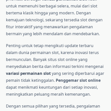
untuk memenuhi berbagai selera, mulai dari slot
bertema klasik hingga yang modern. Dengan
kemajuan teknologi, sekarang tersedia slot dengan
fitur interaktif yang menawarkan pengalaman
bermain yang lebih mendalam dan mendebarkan.
Penting untuk tetap mengikuti update terbaru
dalam dunia permainan slot, karena inovasi terus
bermunculan. Banyak situs slot online yang
menyediakan berita dan informasi terkini mengenai
variasi permainan slot
yang sering diperbarui agar
pemain tidak ketinggalan.
Penggemar slot online
dapat menikmati keuntungan dari setiap inovasi,
meningkatkan peluang meraih kemenangan.
Dengan semua pilihan yang tersedia, pengalaman