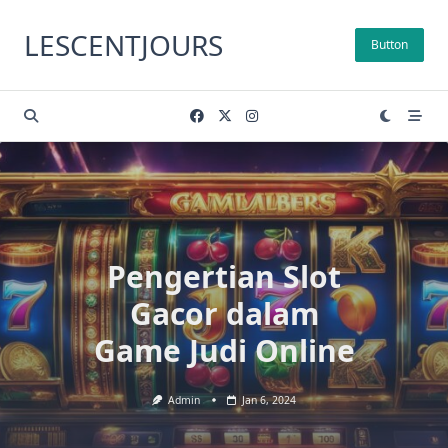
Skip
to
LESCENTJOURS
Button
content
Pengertian Slot
Gacor dalam
Game Judi Online
Admin
Jan 6, 2024