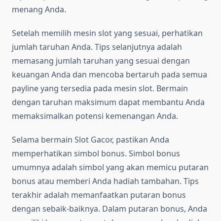
menang Anda.
Setelah memilih mesin slot yang sesuai, perhatikan
jumlah taruhan Anda. Tips selanjutnya adalah
memasang jumlah taruhan yang sesuai dengan
keuangan Anda dan mencoba bertaruh pada semua
payline yang tersedia pada mesin slot. Bermain
dengan taruhan maksimum dapat membantu Anda
memaksimalkan potensi kemenangan Anda.
Selama bermain Slot Gacor, pastikan Anda
memperhatikan simbol bonus. Simbol bonus
umumnya adalah simbol yang akan memicu putaran
bonus atau memberi Anda hadiah tambahan. Tips
terakhir adalah memanfaatkan putaran bonus
dengan sebaik-baiknya. Dalam putaran bonus, Anda