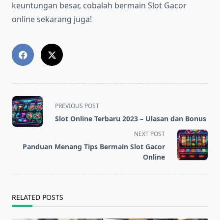
keuntungan besar, cobalah bermain Slot Gacor
online sekarang juga!
<span
PREVIOUS POST
class="nav-
Slot Online Terbaru 2023 – Ulasan dan Bonus
subtitle
NEXT POST
screen-
Panduan Menang Tips Bermain Slot Gacor
reader-
Online
text">Page</span>
RELATED POSTS