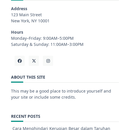
Address
123 Main Street
New York, NY 10001
Hours
Monday–Friday: 9:00AM–5:00PM
Saturday & Sunday: 11:00AM–3:00PM
ABOUT THIS SITE
This may be a good place to introduce yourself and
your site or include some credits.
RECENT POSTS
Cara Menghindari Kerugian Besar dalam Taruhan