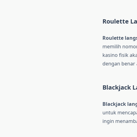
Roulette L
Roulette lan
memilih nomor
kasino fisik a
dengan benar
Blackjack 
Blackjack lan
untuk mencapa
ingin menambah