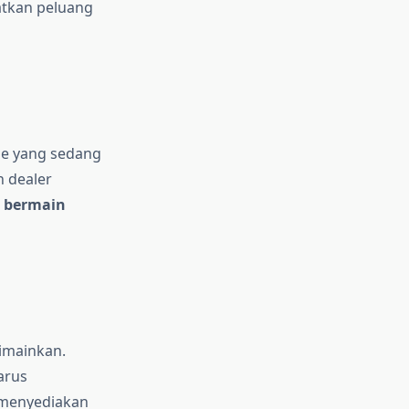
atkan peluang
ne yang sedang
n dealer
a bermain
imainkan.
arus
 menyediakan