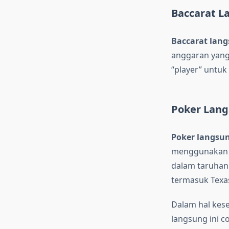
Baccarat L
Baccarat lan
anggaran yang 
“player” untuk 
Poker Lan
Poker langsu
menggunakan k
dalam taruhan.
termasuk Texa
Dalam hal kes
langsung ini 