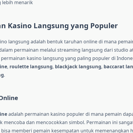
g lebih menarik
n Kasino Langsung yang Populer
ino langsung adalah bentuk taruhan online di mana pemai
 dalam permainan melalui streaming langsung dari studio a
a permainan kasino langsung yang paling populer di Indone
ine
,
roulette langsung
,
blackjack langsung
,
baccarat la
ng
.
Online
ine
adalah permainan kasino populer di mana pemain dap
k mencoba dan mencocokkan simbol. Permainan ini sang
 bisa memberi pemain kesempatan untuk memenangkan ha