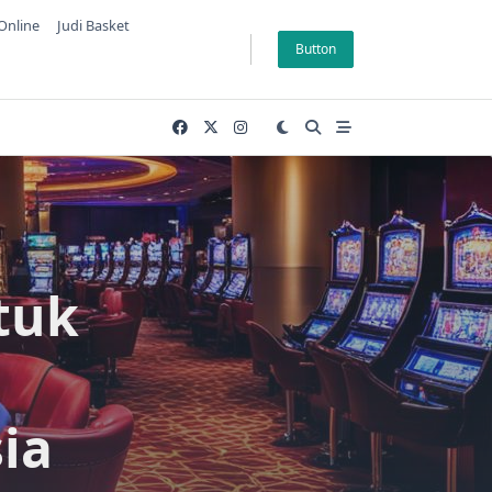
Online
Judi Basket
Button
tuk
ia