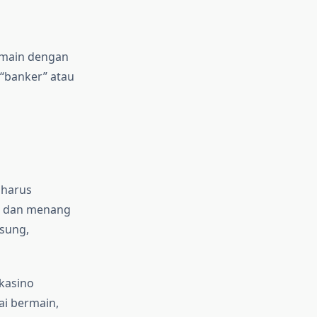
emain dengan
 “banker” atau
 harus
n dan menang
gsung,
kasino
ai bermain,