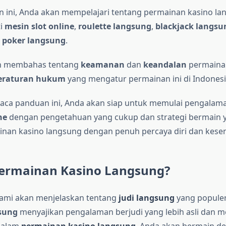
 ini, Anda akan mempelajari tentang permainan kasino la
ti
mesin slot online
,
roulette langsung
,
blackjack langsu
n
poker langsung
.
an membahas tentang
keamanan
dan
keandalan
permain
eraturan hukum
yang mengatur permainan ini di Indonesi
a panduan ini, Anda akan siap untuk memulai pengalama
ne
dengan pengetahuan yang cukup dan strategi bermain y
inan kasino langsung dengan penuh percaya diri dan kese
Permainan Kasino Langsung?
 kami akan menjelaskan tentang
judi langsung
yang populer
sung
menyajikan pengalaman berjudi yang lebih asli dan