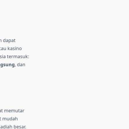
n dapat
tau kasino
sia termasuk:
ngsung
, dan
at memutar
at mudah
diah besar.