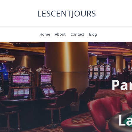
Skip
to
LESCENTJOURS
content
Home
About
Contact
Blog
Pa
L