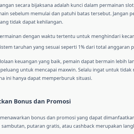
ngan secara bijaksana adalah kunci dalam permainan slot
ain sebelum memulai dan patuhi batas tersebut. Jangan pe
ng tidak dapat kehilangan.
 permainan dengan waktu tertentu untuk menghindari keca
stem taruhan yang sesuai seperti 1% dari total anggaran p
olaan keuangan yang baik, pemain dapat bermain lebih la
peluang untuk mencapai maxwin. Selalu ingat untuk tidak
na ini hanya dapat memperburuk situasi.
kan Bonus dan Promosi
 menawarkan bonus dan promosi yang dapat dimanfaatkan
 sambutan, putaran gratis, atau cashback merupakan lang