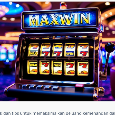
ik dan tips untuk memaksimalkan peluang kemenangan d