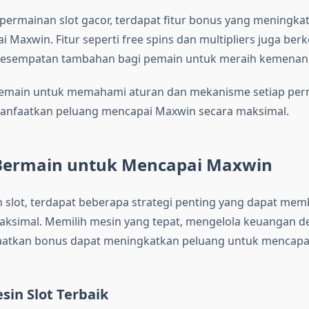
ermainan slot gacor, terdapat fitur bonus yang meningka
 Maxwin. Fitur seperti free spins dan multipliers juga berk
sempatan tambahan bagi pemain untuk meraih kemenang
pemain untuk memahami aturan dan mekanisme setiap perm
anfaatkan peluang mencapai Maxwin secara maksimal.
 Bermain untuk Mencapai Maxwin
 slot, terdapat beberapa strategi penting yang dapat me
aksimal. Memilih mesin yang tepat, mengelola keuangan de
atkan bonus dapat meningkatkan peluang untuk mencapa
sin Slot Terbaik