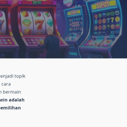
enjadi topik
 cara
n bermain
win adalah
pemilihan