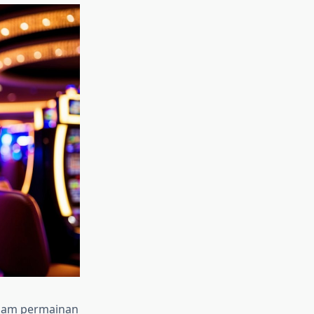
alam permainan