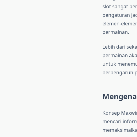
slot sangat p
pengaturan ja
elemen-elemen
permainan.
Lebih dari se
permainan ak
untuk menemuka
berpengaruh p
Mengenal
Konsep Maxwin 
mencari infor
memaksimalka