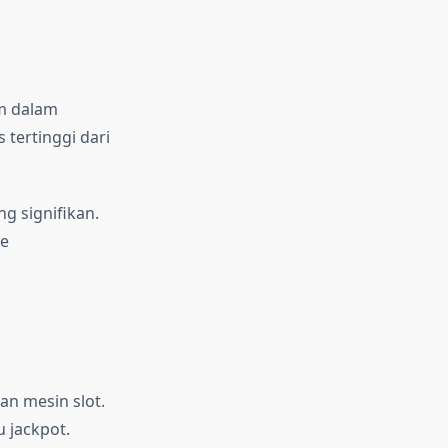
m dalam
 tertinggi dari
g signifikan.
me
n mesin slot.
u jackpot.