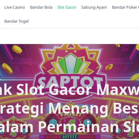
Live Casino
Bandar Bola
Slot Gacor
Sabung Ayam
Bandar Poker 
Bandar Togel
nk Slot Gacor Maxw
trategi Menang Bes
alam Permainan Sl