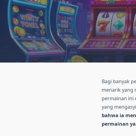
Bagi banyak pe
menarik yang 
permainan ini
yang mengasy
bahwa ia men
permainan yan