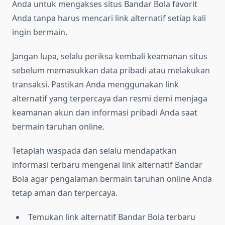
Anda untuk mengakses situs Bandar Bola favorit
Anda tanpa harus mencari link alternatif setiap kali
ingin bermain.
Jangan lupa, selalu periksa kembali keamanan situs
sebelum memasukkan data pribadi atau melakukan
transaksi. Pastikan Anda menggunakan link
alternatif yang terpercaya dan resmi demi menjaga
keamanan akun dan informasi pribadi Anda saat
bermain taruhan online.
Tetaplah waspada dan selalu mendapatkan
informasi terbaru mengenai link alternatif Bandar
Bola agar pengalaman bermain taruhan online Anda
tetap aman dan terpercaya.
Temukan link alternatif Bandar Bola terbaru