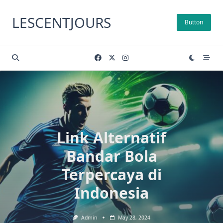
Skip
to
LESCENTJOURS
Button
content
Link Alternatif
Bandar Bola
Terpercaya di
Indonesia
Admin
May 28, 2024