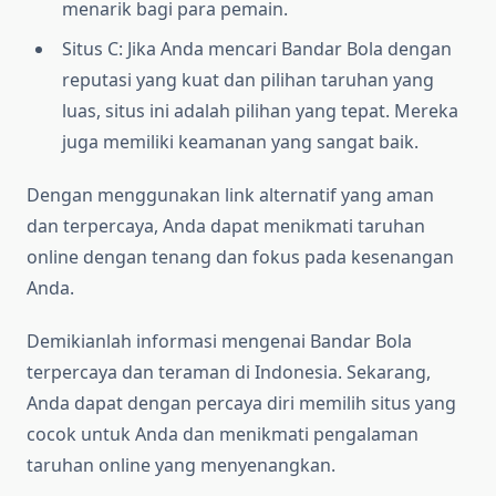
menarik bagi para pemain.
Situs C: Jika Anda mencari Bandar Bola dengan
reputasi yang kuat dan pilihan taruhan yang
luas, situs ini adalah pilihan yang tepat. Mereka
juga memiliki keamanan yang sangat baik.
Dengan menggunakan link alternatif yang aman
dan terpercaya, Anda dapat menikmati taruhan
online dengan tenang dan fokus pada kesenangan
Anda.
Demikianlah informasi mengenai Bandar Bola
terpercaya dan teraman di Indonesia. Sekarang,
Anda dapat dengan percaya diri memilih situs yang
cocok untuk Anda dan menikmati pengalaman
taruhan online yang menyenangkan.