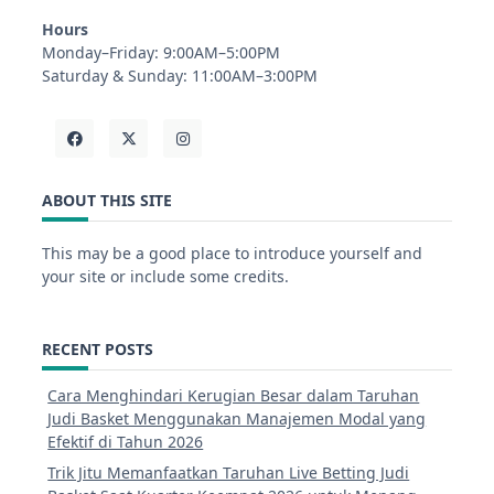
Hours
Monday–Friday: 9:00AM–5:00PM
Saturday & Sunday: 11:00AM–3:00PM
ABOUT THIS SITE
This may be a good place to introduce yourself and
your site or include some credits.
RECENT POSTS
Cara Menghindari Kerugian Besar dalam Taruhan
Judi Basket Menggunakan Manajemen Modal yang
Efektif di Tahun 2026
Trik Jitu Memanfaatkan Taruhan Live Betting Judi