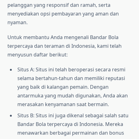
pelanggan yang responsif dan ramah, serta
menyediakan opsi pembayaran yang aman dan
nyaman.
Untuk membantu Anda mengenali Bandar Bola
terpercaya dan teraman di Indonesia, kami telah
menyusun daftar berikut:
Situs A: Situs ini telah beroperasi secara resmi
selama bertahun-tahun dan memiliki reputasi
yang baik di kalangan pemain. Dengan
antarmuka yang mudah digunakan, Anda akan
merasakan kenyamanan saat bermain.
Situs B: Situs ini juga dikenal sebagai salah satu
Bandar Bola terpercaya di Indonesia. Mereka
menawarkan berbagai permainan dan bonus