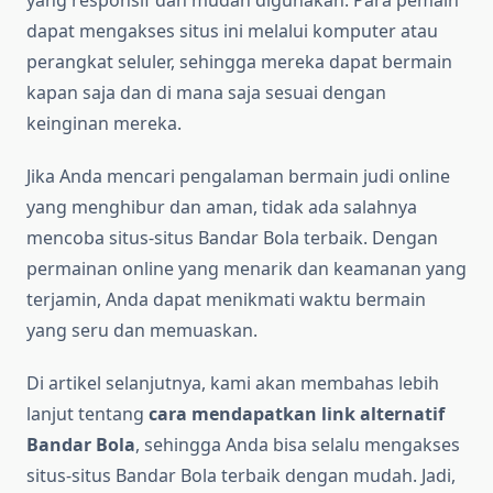
yang responsif dan mudah digunakan. Para pemain
dapat mengakses situs ini melalui komputer atau
perangkat seluler, sehingga mereka dapat bermain
kapan saja dan di mana saja sesuai dengan
keinginan mereka.
Jika Anda mencari pengalaman bermain judi online
yang menghibur dan aman, tidak ada salahnya
mencoba situs-situs Bandar Bola terbaik. Dengan
permainan online yang menarik dan keamanan yang
terjamin, Anda dapat menikmati waktu bermain
yang seru dan memuaskan.
Di artikel selanjutnya, kami akan membahas lebih
lanjut tentang
cara mendapatkan link alternatif
Bandar Bola
, sehingga Anda bisa selalu mengakses
situs-situs Bandar Bola terbaik dengan mudah. Jadi,