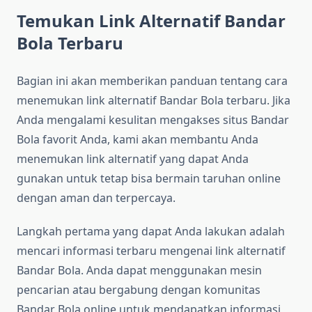
Temukan Link Alternatif Bandar
Bola Terbaru
Bagian ini akan memberikan panduan tentang cara
menemukan link alternatif Bandar Bola terbaru. Jika
Anda mengalami kesulitan mengakses situs Bandar
Bola favorit Anda, kami akan membantu Anda
menemukan link alternatif yang dapat Anda
gunakan untuk tetap bisa bermain taruhan online
dengan aman dan terpercaya.
Langkah pertama yang dapat Anda lakukan adalah
mencari informasi terbaru mengenai link alternatif
Bandar Bola. Anda dapat menggunakan mesin
pencarian atau bergabung dengan komunitas
Bandar Bola online untuk mendapatkan informasi