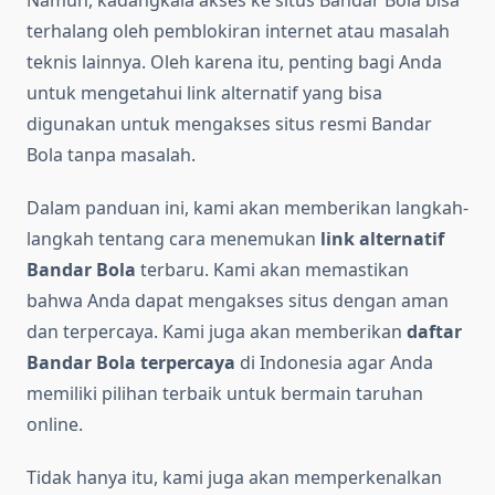
Namun, kadangkala akses ke situs Bandar Bola bisa
terhalang oleh pemblokiran internet atau masalah
teknis lainnya. Oleh karena itu, penting bagi Anda
untuk mengetahui link alternatif yang bisa
digunakan untuk mengakses situs resmi Bandar
Bola tanpa masalah.
Dalam panduan ini, kami akan memberikan langkah-
langkah tentang cara menemukan
link alternatif
Bandar Bola
terbaru. Kami akan memastikan
bahwa Anda dapat mengakses situs dengan aman
dan terpercaya. Kami juga akan memberikan
daftar
Bandar Bola terpercaya
di Indonesia agar Anda
memiliki pilihan terbaik untuk bermain taruhan
online.
Tidak hanya itu, kami juga akan memperkenalkan