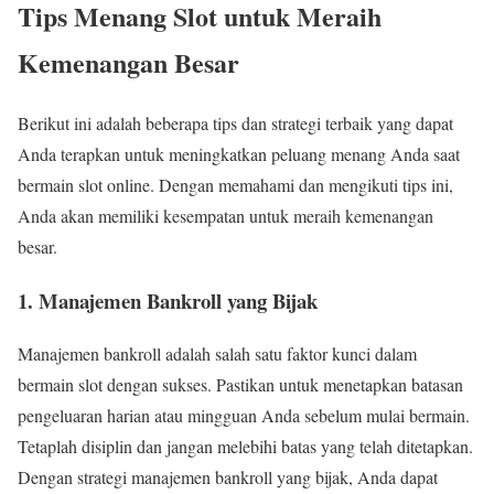
Tips Menang Slot untuk Meraih
Kemenangan Besar
Berikut ini adalah beberapa tips dan strategi terbaik yang dapat
Anda terapkan untuk meningkatkan peluang menang Anda saat
bermain slot online. Dengan memahami dan mengikuti tips ini,
Anda akan memiliki kesempatan untuk meraih kemenangan
besar.
1. Manajemen Bankroll yang Bijak
Manajemen bankroll adalah salah satu faktor kunci dalam
bermain slot dengan sukses. Pastikan untuk menetapkan batasan
pengeluaran harian atau mingguan Anda sebelum mulai bermain.
Tetaplah disiplin dan jangan melebihi batas yang telah ditetapkan.
Dengan strategi manajemen bankroll yang bijak, Anda dapat