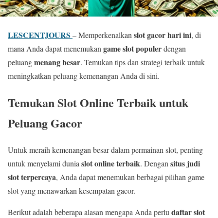
LESCENTJOURS
slot gacor hari ini
– Memperkenalkan
, di
game slot populer
mana Anda dapat menemukan
dengan
menang besar
peluang
. Temukan tips dan strategi terbaik untuk
meningkatkan peluang kemenangan Anda di sini.
Temukan Slot Online Terbaik untuk
Peluang Gacor
Untuk meraih kemenangan besar dalam permainan slot, penting
slot online terbaik
situs judi
untuk menyelami dunia
. Dengan
slot terpercaya
, Anda dapat menemukan berbagai pilihan game
slot yang menawarkan kesempatan gacor.
daftar slot
Berikut adalah beberapa alasan mengapa Anda perlu