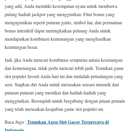
yang adil, Anda memiliki kesempatan nyata untuk membawa
pulang hadiah jackpot yang menggiurkan. Fitur bonus yang
mengagumkan seperti putaran gratis, simbol liar, dan permainan
bonus interaktif dapat meningkatkan peluang Anda untuk
mendapatkan kombinasi kemenangan yang menghasilkan
keuntungan besar.
Jadi, jika Anda mencari kombinasi sempurna antara kesenangan
dan kemenangan, tidak perlu mencari lebih jauh. Temukan game
slot populer favorit Anda hari ini dan mulailah petualangan yang
seru. Siapkan diri Anda untuk merasakan sensasi menarik dari
putaran-putaran yang memikat dan hadiah-hadiah yang
menggiurkan. Bersiaplah untuk bergabung dengan jutaan pemain
yang telah merasakan keajaiban game slot populer ini.
Temukan Agen Slot Gacor Terpercaya di
Baca Juga :
Indonesia