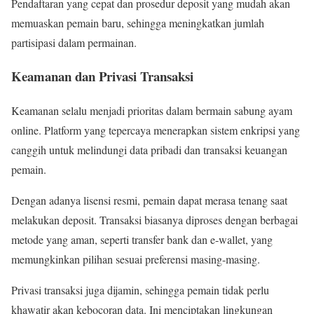
Pendaftaran yang cepat dan prosedur deposit yang mudah akan
memuaskan pemain baru, sehingga meningkatkan jumlah
partisipasi dalam permainan.
Keamanan dan Privasi Transaksi
Keamanan selalu menjadi prioritas dalam bermain sabung ayam
online. Platform yang tepercaya menerapkan sistem enkripsi yang
canggih untuk melindungi data pribadi dan transaksi keuangan
pemain.
Dengan adanya lisensi resmi, pemain dapat merasa tenang saat
melakukan deposit. Transaksi biasanya diproses dengan berbagai
metode yang aman, seperti transfer bank dan e-wallet, yang
memungkinkan pilihan sesuai preferensi masing-masing.
Privasi transaksi juga dijamin, sehingga pemain tidak perlu
khawatir akan kebocoran data. Ini menciptakan lingkungan