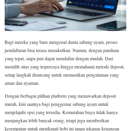
Bagi mereka yang baru mengenal dunia sabung ayam, proses
pendaftaran bisa terasa menakutkan. Namun, dengan panduan
yang tepat, siapa pun dapat mendaftar dengan mudah. Dari
memilih situs yang terpercaya hingga memahami metode deposit,
setiap langkah dirancang untuk memastikan pengalaman yang
aman dan nyaman.
Dengan berbagai pilihan platform yang menawarkan deposit
murah, kini saatnya bagi penggemar sabung ayam untuk
menjelajahi opsi yang tersedia. Kemurahan biaya tidak hanya
menjangkau lebih banyak orang, tetapi juga memberikan
kesempatan untuk menikmati hobi ini tanpa tekanan keuangan