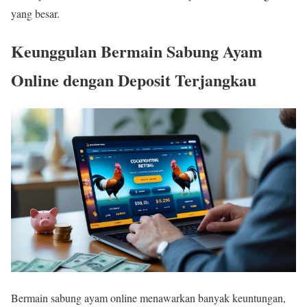
yang besar.
Keunggulan Bermain Sabung Ayam
Online dengan Deposit Terjangkau
Bermain sabung ayam online menawarkan banyak keuntungan,