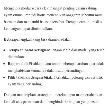
Mengelola modal secara efektif sangat penting dalam sabung
ayam online. Penjudi harus menentukan anggaran sebelum mulai
bermain dan mematuhi batasan tersebut. Dengan cara ini, resiko
kehilangan dapat diminimalkan.
Beberapa langkah yang bisa diambil adalah:
Tetapkan batas kerugian:
Jangan lebih dari modal yang telah
ditentukan.
Bagi modal:
Pisahkan dana untuk beberapa taruhan agar tidak
menghabiskan semuanya dalam satu pertandingan.
Pilih taruhan dengan bijak:
Perhatikan peluang dan statistik
ayam yang bertanding.
Dengan menerapkan strategi ini, mereka dapat mempertahankan
kendali atas permainan dan menghindari kerugian yang besar.