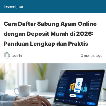
lescentjours
Cara Daftar Sabung Ayam Online
dengan Deposit Murah di 2026:
Panduan Lengkap dan Praktis
admin
3 months ago