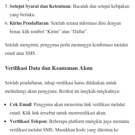
Setujui Syarat dan Ketentuan
: Bacalah dan setujui kebijakan
yang berlaku.
Kirim Pendaftaran
: Setelah semua informasi diisi dengan
benar, klik tombol “Kirim” atau “Daftar”.
Setelah mengirim, pengguna perlu menunggu konfirmasi melalui
email atau SMS.
Verifikasi Data dan Keamanan Akun
Setelah pendaftaran, tahap verifikasi harus dilakukan untuk
melindungi akun pengguna. Berikut ini langkah-langkahnya:
Cek Email
: Pengguna akan menerima link verifikasi melalui
email. Klik link tersebut untuk memverifikasi akun.
Verifikasi Telepon
: Beberapa platform mungkin juga meminta
verifikasi melalui SMS. Masukkan kode yang diterima ke