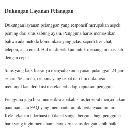
Dukungan Layanan Pelanggan
Dukungan layanan pelanggan yang responsif merupakan aspek
penting dari situs sabung ayam. Pengguna harus memastikan
bahwa ada metode komunikasi yang jelas, seperti live chat,
telepon, atau email. Hal ini diperlukan untuk menangani masalah
dengan cepat.
Situs yang baik biasanya menyediakan layanan pelanggan 24 jam
sehari. Selain itu, respons yang cepat dari tim dukungan
menunjukkan dedikasi mereka terhadap kepuasan pengguna.
Pengguna juga bisa memeriksa apakah situs tersebut menyediakan
panduan atau FAQ yang membantu untuk pertanyaan umum.
Kelengkapan informasi ini dapat sangat berguna bagi pengguna
baru yang ingin memahami cara kerja situs dengan lebih baik.