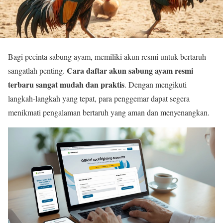
Bagi pecinta sabung ayam, memiliki akun resmi untuk bertaruh
Cara daftar akun sabung ayam resmi
sangatlah penting.
terbaru sangat mudah dan praktis
. Dengan mengikuti
langkah-langkah yang tepat, para penggemar dapat segera
menikmati pengalaman bertaruh yang aman dan menyenangkan.