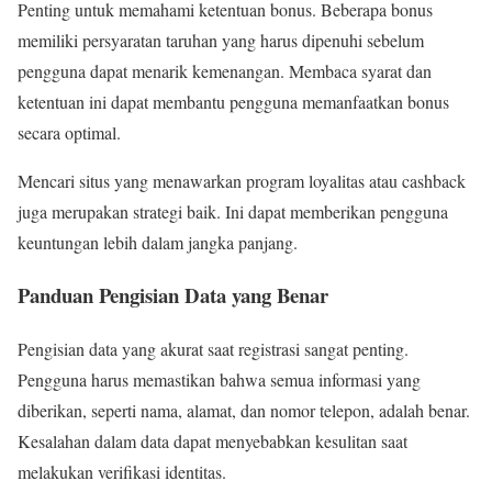
Penting untuk memahami ketentuan bonus. Beberapa bonus
memiliki persyaratan taruhan yang harus dipenuhi sebelum
pengguna dapat menarik kemenangan. Membaca syarat dan
ketentuan ini dapat membantu pengguna memanfaatkan bonus
secara optimal.
Mencari situs yang menawarkan program loyalitas atau cashback
juga merupakan strategi baik. Ini dapat memberikan pengguna
keuntungan lebih dalam jangka panjang.
Panduan Pengisian Data yang Benar
Pengisian data yang akurat saat registrasi sangat penting.
Pengguna harus memastikan bahwa semua informasi yang
diberikan, seperti nama, alamat, dan nomor telepon, adalah benar.
Kesalahan dalam data dapat menyebabkan kesulitan saat
melakukan verifikasi identitas.