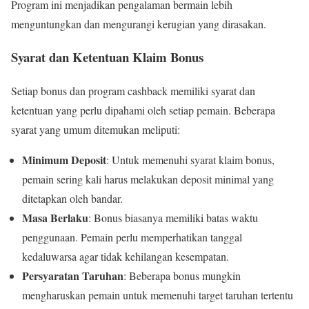
Program ini menjadikan pengalaman bermain lebih
menguntungkan dan mengurangi kerugian yang dirasakan.
Syarat dan Ketentuan Klaim Bonus
Setiap bonus dan program cashback memiliki syarat dan
ketentuan yang perlu dipahami oleh setiap pemain. Beberapa
syarat yang umum ditemukan meliputi:
Minimum Deposit
: Untuk memenuhi syarat klaim bonus,
pemain sering kali harus melakukan deposit minimal yang
ditetapkan oleh bandar.
Masa Berlaku
: Bonus biasanya memiliki batas waktu
penggunaan. Pemain perlu memperhatikan tanggal
kedaluwarsa agar tidak kehilangan kesempatan.
Persyaratan Taruhan
: Beberapa bonus mungkin
mengharuskan pemain untuk memenuhi target taruhan tertentu