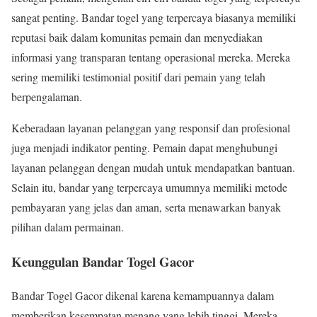
sangat penting. Bandar togel yang terpercaya biasanya memiliki
reputasi baik dalam komunitas pemain dan menyediakan
informasi yang transparan tentang operasional mereka. Mereka
sering memiliki testimonial positif dari pemain yang telah
berpengalaman.
Keberadaan layanan pelanggan yang responsif dan profesional
juga menjadi indikator penting. Pemain dapat menghubungi
layanan pelanggan dengan mudah untuk mendapatkan bantuan.
Selain itu, bandar yang terpercaya umumnya memiliki metode
pembayaran yang jelas dan aman, serta menawarkan banyak
pilihan dalam permainan.
Keunggulan Bandar Togel Gacor
Bandar Togel Gacor dikenal karena kemampuannya dalam
memberikan kesempatan menang yang lebih tinggi. Mereka