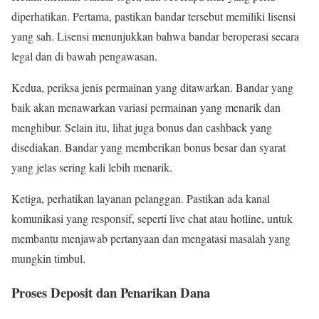
diperhatikan. Pertama, pastikan bandar tersebut memiliki lisensi
yang sah. Lisensi menunjukkan bahwa bandar beroperasi secara
legal dan di bawah pengawasan.
Kedua, periksa jenis permainan yang ditawarkan. Bandar yang
baik akan menawarkan variasi permainan yang menarik dan
menghibur. Selain itu, lihat juga bonus dan cashback yang
disediakan. Bandar yang memberikan bonus besar dan syarat
yang jelas sering kali lebih menarik.
Ketiga, perhatikan layanan pelanggan. Pastikan ada kanal
komunikasi yang responsif, seperti live chat atau hotline, untuk
membantu menjawab pertanyaan dan mengatasi masalah yang
mungkin timbul.
Proses Deposit dan Penarikan Dana