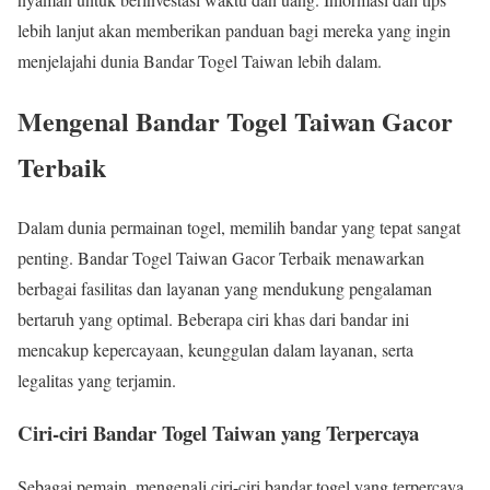
lebih lanjut akan memberikan panduan bagi mereka yang ingin
menjelajahi dunia Bandar Togel Taiwan lebih dalam.
Mengenal Bandar Togel Taiwan Gacor
Terbaik
Dalam dunia permainan togel, memilih bandar yang tepat sangat
penting. Bandar Togel Taiwan Gacor Terbaik menawarkan
berbagai fasilitas dan layanan yang mendukung pengalaman
bertaruh yang optimal. Beberapa ciri khas dari bandar ini
mencakup kepercayaan, keunggulan dalam layanan, serta
legalitas yang terjamin.
Ciri-ciri Bandar Togel Taiwan yang Terpercaya
Sebagai pemain, mengenali ciri-ciri bandar togel yang terpercaya