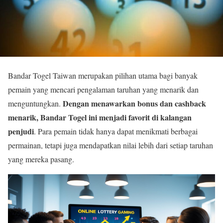
Bandar Togel Taiwan merupakan pilihan utama bagi banyak
pemain yang mencari pengalaman taruhan yang menarik dan
Dengan menawarkan bonus dan cashback
menguntungkan.
menarik, Bandar Togel ini menjadi favorit di kalangan
penjudi
. Para pemain tidak hanya dapat menikmati berbagai
permainan, tetapi juga mendapatkan nilai lebih dari setiap taruhan
yang mereka pasang.