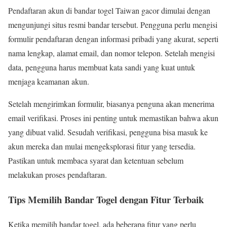
Pendaftaran akun di bandar togel Taiwan gacor dimulai dengan
mengunjungi situs resmi bandar tersebut. Pengguna perlu mengisi
formulir pendaftaran dengan informasi pribadi yang akurat, seperti
nama lengkap, alamat email, dan nomor telepon. Setelah mengisi
data, pengguna harus membuat kata sandi yang kuat untuk
menjaga keamanan akun.
Setelah mengirimkan formulir, biasanya penguna akan menerima
email verifikasi. Proses ini penting untuk memastikan bahwa akun
yang dibuat valid. Sesudah verifikasi, pengguna bisa masuk ke
akun mereka dan mulai mengeksplorasi fitur yang tersedia.
Pastikan untuk membaca syarat dan ketentuan sebelum
melakukan proses pendaftaran.
Tips Memilih Bandar Togel dengan Fitur Terbaik
Ketika memilih bandar togel, ada beberapa fitur yang perlu