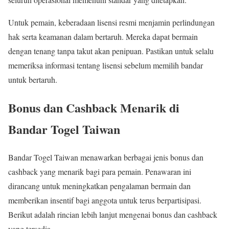
Untuk pemain, keberadaan lisensi resmi menjamin perlindungan
hak serta keamanan dalam bertaruh. Mereka dapat bermain
dengan tenang tanpa takut akan penipuan. Pastikan untuk selalu
memeriksa informasi tentang lisensi sebelum memilih bandar
untuk bertaruh.
Bonus dan Cashback Menarik di
Bandar Togel Taiwan
Bandar Togel Taiwan menawarkan berbagai jenis bonus dan
cashback yang menarik bagi para pemain. Penawaran ini
dirancang untuk meningkatkan pengalaman bermain dan
memberikan insentif bagi anggota untuk terus berpartisipasi.
Berikut adalah rincian lebih lanjut mengenai bonus dan cashback
yang tersedia.