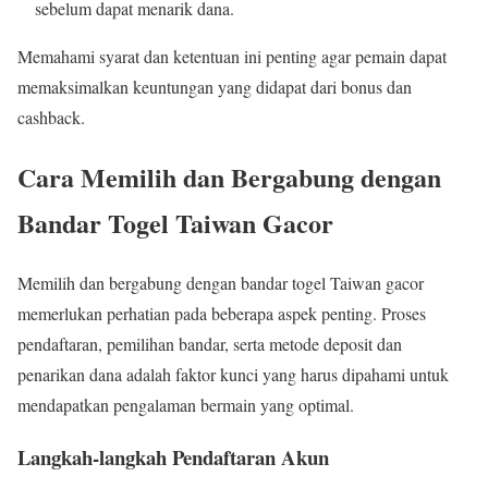
sebelum dapat menarik dana.
Memahami syarat dan ketentuan ini penting agar pemain dapat
memaksimalkan keuntungan yang didapat dari bonus dan
cashback.
Cara Memilih dan Bergabung dengan
Bandar Togel Taiwan Gacor
Memilih dan bergabung dengan bandar togel Taiwan gacor
memerlukan perhatian pada beberapa aspek penting. Proses
pendaftaran, pemilihan bandar, serta metode deposit dan
penarikan dana adalah faktor kunci yang harus dipahami untuk
mendapatkan pengalaman bermain yang optimal.
Langkah-langkah Pendaftaran Akun