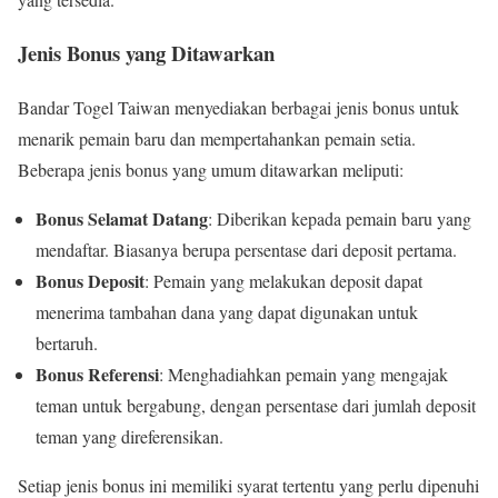
Jenis Bonus yang Ditawarkan
Bandar Togel Taiwan menyediakan berbagai jenis bonus untuk
menarik pemain baru dan mempertahankan pemain setia.
Beberapa jenis bonus yang umum ditawarkan meliputi:
Bonus Selamat Datang
: Diberikan kepada pemain baru yang
mendaftar. Biasanya berupa persentase dari deposit pertama.
Bonus Deposit
: Pemain yang melakukan deposit dapat
menerima tambahan dana yang dapat digunakan untuk
bertaruh.
Bonus Referensi
: Menghadiahkan pemain yang mengajak
teman untuk bergabung, dengan persentase dari jumlah deposit
teman yang direferensikan.
Setiap jenis bonus ini memiliki syarat tertentu yang perlu dipenuhi