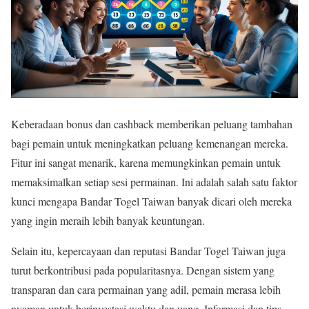
Keberadaan bonus dan cashback memberikan peluang tambahan
bagi pemain untuk meningkatkan peluang kemenangan mereka.
Fitur ini sangat menarik, karena memungkinkan pemain untuk
memaksimalkan setiap sesi permainan. Ini adalah salah satu faktor
kunci mengapa Bandar Togel Taiwan banyak dicari oleh mereka
yang ingin meraih lebih banyak keuntungan.
Selain itu, kepercayaan dan reputasi Bandar Togel Taiwan juga
turut berkontribusi pada popularitasnya. Dengan sistem yang
transparan dan cara permainan yang adil, pemain merasa lebih
nyaman untuk berinvestasi waktu dan uang. Informasi dan tips