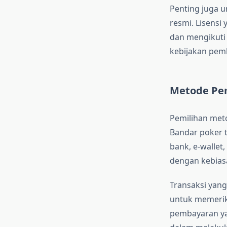
Penting juga u
resmi. Lisensi
dan mengikuti 
kebijakan pem
Metode Pe
Pemilihan met
Bandar poker 
bank, e-wallet
dengan kebias
Transaksi yang
untuk memerik
pembayaran ya