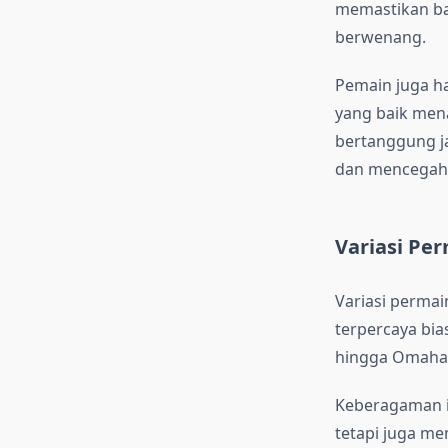
memastikan ba
berwenang.
Pemain juga ha
yang baik men
bertanggung j
dan mencegah 
Variasi Pe
Variasi permai
terpercaya bia
hingga Omaha 
Keberagaman i
tetapi juga m