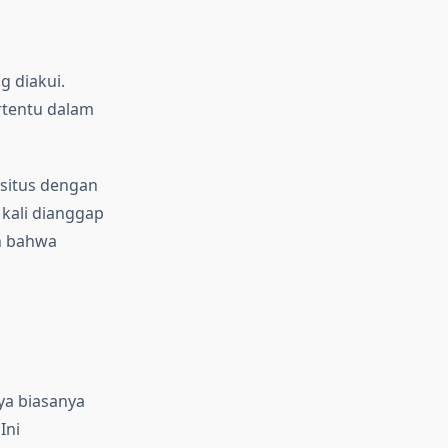
g diakui.
rtentu dalam
 situs dengan
 kali dianggap
in bahwa
ya biasanya
Ini