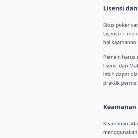
Lisensi dan
Situs poker yan
Lisensi ini me
hal keamanan 
Pemain harus m
lisensi dari M
lebih dapat di
praktik permai
Keamanan 
Keamanan adala
menggunakan en