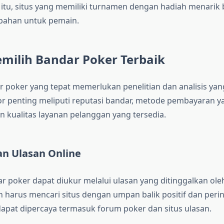
 itu, situs yang memiliki turnamen dengan hadiah menarik 
mbahan untuk pemain.
emilih Bandar Poker Terbaik
 poker yang tepat memerlukan penelitian dan analisis yan
or penting meliputi reputasi bandar, metode pembayaran y
n kualitas layanan pelanggan yang tersedia.
an Ulasan Online
r poker dapat diukur melalui ulasan yang ditinggalkan ol
n harus mencari situs dengan umpan balik positif dan perin
apat dipercaya termasuk forum poker dan situs ulasan.