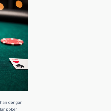
ahan dengan
dar poker