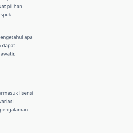
t pilihan
aspek
mengetahui apa
a dapat
awatir.
ermasuk lisensi
ariasi
m pengalaman