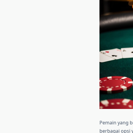
Pemain yang b
berbagai opsi