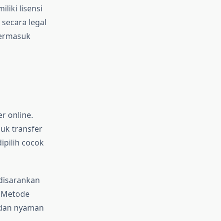
iki lisensi
secara legal
termasuk
r online.
uk transfer
ipilih cocok
 disarankan
. Metode
 dan nyaman