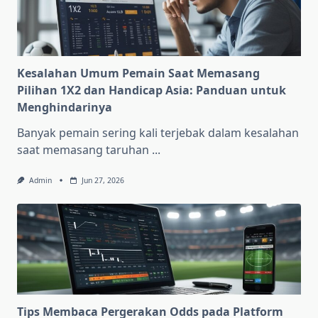
Kesalahan Umum Pemain Saat Memasang
Pilihan 1X2 dan Handicap Asia: Panduan untuk
Menghindarinya
Banyak pemain sering kali terjebak dalam kesalahan
saat memasang taruhan
...
Admin
Jun 27, 2026
Tips Membaca Pergerakan Odds pada Platform