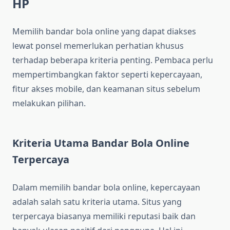
HP
Memilih bandar bola online yang dapat diakses
lewat ponsel memerlukan perhatian khusus
terhadap beberapa kriteria penting. Pembaca perlu
mempertimbangkan faktor seperti kepercayaan,
fitur akses mobile, dan keamanan situs sebelum
melakukan pilihan.
Kriteria Utama Bandar Bola Online
Terpercaya
Dalam memilih bandar bola online, kepercayaan
adalah salah satu kriteria utama. Situs yang
terpercaya biasanya memiliki reputasi baik dan