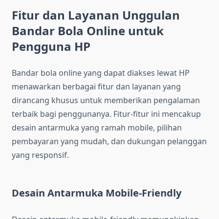
Fitur dan Layanan Unggulan
Bandar Bola Online untuk
Pengguna HP
Bandar bola online yang dapat diakses lewat HP
menawarkan berbagai fitur dan layanan yang
dirancang khusus untuk memberikan pengalaman
terbaik bagi penggunanya. Fitur-fitur ini mencakup
desain antarmuka yang ramah mobile, pilihan
pembayaran yang mudah, dan dukungan pelanggan
yang responsif.
Desain Antarmuka Mobile-Friendly