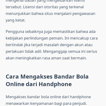
mengenai badan yang mengeluarkan lisensi
tersebut. Lisensi dari otoritas yang terkenal
menunjukkan bahwa situs menjalani pengawasan
yang ketat.
Pengguna sebaiknya juga memastikan bahwa ada
kebijakan perlindungan pemain. Ini mencakup cara
bertindak jika terjadi masalah dengan akun atau
perlakuan tidak adil. Menganggap semua ini serius
akan meningkatkan rasa aman saat bermain.
Cara Mengakses Bandar Bola
Online dari Handphone
Mengakses bandar bola online dari handphone
menawarkan kenyamanan bagi para penjudi.