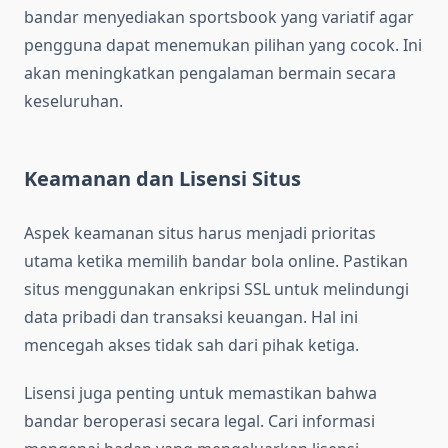
bandar menyediakan sportsbook yang variatif agar
pengguna dapat menemukan pilihan yang cocok. Ini
akan meningkatkan pengalaman bermain secara
keseluruhan.
Keamanan dan Lisensi Situs
Aspek keamanan situs harus menjadi prioritas
utama ketika memilih bandar bola online. Pastikan
situs menggunakan enkripsi SSL untuk melindungi
data pribadi dan transaksi keuangan. Hal ini
mencegah akses tidak sah dari pihak ketiga.
Lisensi juga penting untuk memastikan bahwa
bandar beroperasi secara legal. Cari informasi