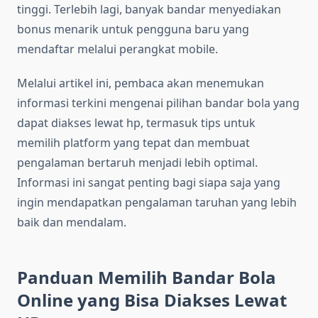
tinggi. Terlebih lagi, banyak bandar menyediakan
bonus menarik untuk pengguna baru yang
mendaftar melalui perangkat mobile.
Melalui artikel ini, pembaca akan menemukan
informasi terkini mengenai pilihan bandar bola yang
dapat diakses lewat hp, termasuk tips untuk
memilih platform yang tepat dan membuat
pengalaman bertaruh menjadi lebih optimal.
Informasi ini sangat penting bagi siapa saja yang
ingin mendapatkan pengalaman taruhan yang lebih
baik dan mendalam.
Panduan Memilih Bandar Bola
Online yang Bisa Diakses Lewat