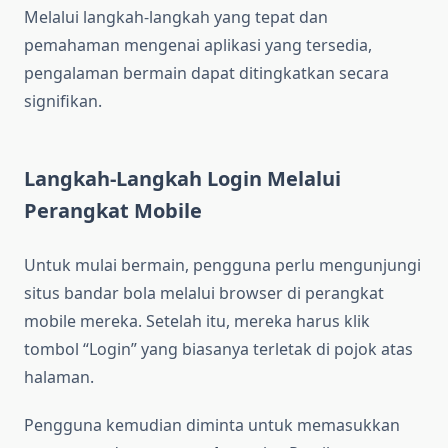
Melalui langkah-langkah yang tepat dan
pemahaman mengenai aplikasi yang tersedia,
pengalaman bermain dapat ditingkatkan secara
signifikan.
Langkah-Langkah Login Melalui
Perangkat Mobile
Untuk mulai bermain, pengguna perlu mengunjungi
situs bandar bola melalui browser di perangkat
mobile mereka. Setelah itu, mereka harus klik
tombol “Login” yang biasanya terletak di pojok atas
halaman.
Pengguna kemudian diminta untuk memasukkan