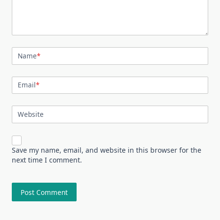
Name
*
Email
*
Website
Save my name, email, and website in this browser for the
next time I comment.