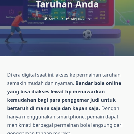
Taruhan Anda
Admin
Aug 16, 2025
Di era digital saat ini, akses ke permainan taruhan
semakin mudah dan nyaman.
Bandar bola online
yang bisa diakses lewat hp menawarkan
kemudahan bagi para penggemar judi untuk
bertaruh di mana saja dan kapan saja.
Dengan
hanya menggunakan smartphone, pemain dapat
menikmati berbagai permainan bola langsung dari
genggaman tangan mereka.