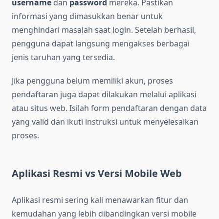
username
dan
password
mereka. Pastikan
informasi yang dimasukkan benar untuk
menghindari masalah saat login. Setelah berhasil,
pengguna dapat langsung mengakses berbagai
jenis taruhan yang tersedia.
Jika pengguna belum memiliki akun, proses
pendaftaran juga dapat dilakukan melalui aplikasi
atau situs web. Isilah form pendaftaran dengan data
yang valid dan ikuti instruksi untuk menyelesaikan
proses.
Aplikasi Resmi vs Versi Mobile Web
Aplikasi resmi sering kali menawarkan fitur dan
kemudahan yang lebih dibandingkan versi mobile