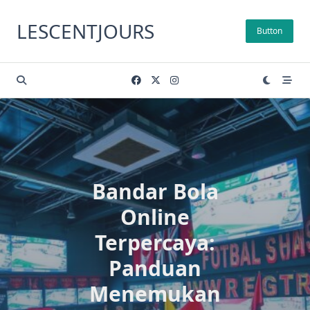
Skip
to
LESCENTJOURS
Button
content
Bandar Bola
Online
Terpercaya:
Panduan
Menemukan