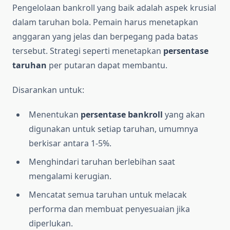
Pengelolaan bankroll yang baik adalah aspek krusial
dalam taruhan bola. Pemain harus menetapkan
anggaran yang jelas dan berpegang pada batas
tersebut. Strategi seperti menetapkan
persentase
taruhan
per putaran dapat membantu.
Disarankan untuk:
Menentukan
persentase bankroll
yang akan
digunakan untuk setiap taruhan, umumnya
berkisar antara 1-5%.
Menghindari taruhan berlebihan saat
mengalami kerugian.
Mencatat semua taruhan untuk melacak
performa dan membuat penyesuaian jika
diperlukan.