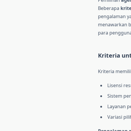
Pemilihan
agen
Beberapa
krit
pengalaman ya
menawarkan be
para pengguna
Kriteria un
Kriteria memil
Lisensi re
Sistem pe
Layanan p
Variasi pi