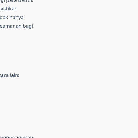
i para bettor.
astikan
idak hanya
keamanan bagi
ra lain: