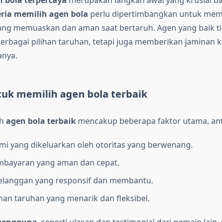
 bola terpercaya
merupakan langkah awal yang krusial bag
eria memilih agen bola
perlu dipertimbangkan untuk mem
ng memuaskan dan aman saat bertaruh. Agen yang baik t
rbagai pilihan taruhan, tetapi juga memberikan jaminan 
nya.
tuk memilih agen bola terbaik
ih
agen bola terbaik
mencakup beberapa faktor utama, anta
smi yang dikeluarkan oleh otoritas yang berwenang.
mbayaran yang aman dan cepat.
elanggan yang responsif dan membantu.
lihan taruhan yang menarik dan fleksibel.