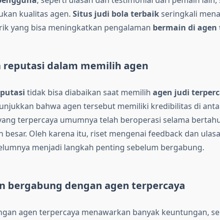
pengguna
, seperti ulasan dan testimonial dari pemain lain
kan kualitas agen.
Situs judi bola terbaik
seringkali men
ik yang bisa meningkatkan pengalaman
bermain di agen 
 reputasi dalam memilih agen
putasi
tidak bisa diabaikan saat memilih
agen judi terper
njukkan bahwa agen tersebut memiliki kredibilitas di anta
yang terpercaya umumnya telah beroperasi selama bertah
 besar. Oleh karena itu, riset mengenai feedback dan ulasa
lumnya menjadi langkah penting sebelum bergabung.
n bergabung dengan agen terpercaya
gan agen terpercaya menawarkan banyak keuntungan, sep