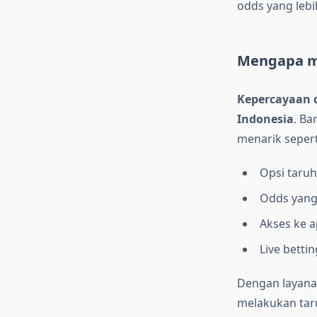
odds yang lebi
Mengapa me
Kepercayaan 
Indonesia
. Ba
menarik sepert
Opsi taruh
Odds yang 
Akses ke 
Live betti
Dengan layanan
melakukan tar