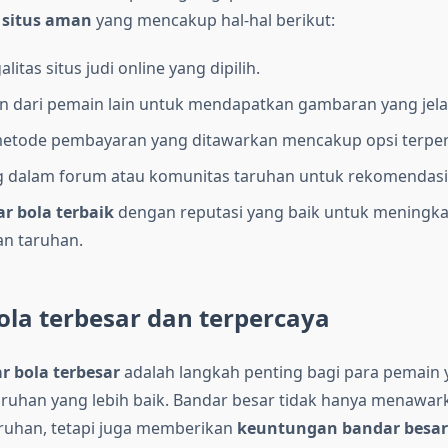
situs aman
yang mencakup hal-hal berikut:
alitas situs judi online yang dipilih.
n dari pemain lain untuk mendapatkan gambaran yang jela
metode pembayaran yang ditawarkan mencakup opsi terper
 dalam forum atau komunitas taruhan untuk rekomendasi 
r bola terbaik
dengan reputasi yang baik untuk meningk
n taruhan.
ola terbesar dan terpercaya
r bola terbesar
adalah langkah penting bagi para pemain 
ruhan yang lebih baik. Bandar besar tidak hanya menawark
aruhan, tetapi juga memberikan
keuntungan bandar besar