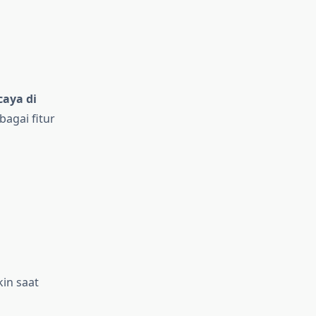
caya di
agai fitur
in saat