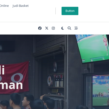
Online
Judi Basket
Button
i
Aman