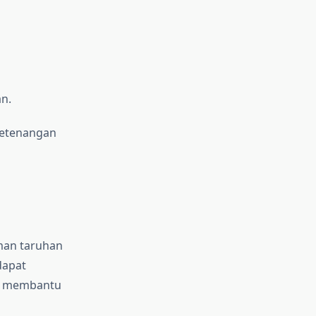
n.
etenangan
man taruhan
dapat
at membantu