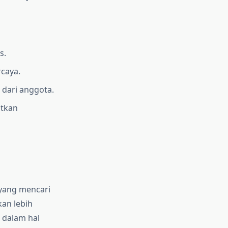
s.
caya.
dari anggota.
atkan
yang mencari
an lebih
dalam hal