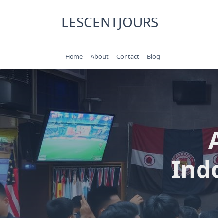
Skip
to
LESCENTJOURS
content
Home
About
Contact
Blog
Ind