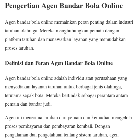
Pengertian Agen Bandar Bola Online
Agen bandar bola online memainkan peran penting dalam industri
taruhan olahraga. Mereka menghubungkan pemain dengan
platform taruhan dan menawarkan layanan yang memudahkan
proses taruhan.
Definisi dan Peran Agen Bandar Bola Online
Agen bandar bola online adalah individu atau perusahaan yang
menyediakan layanan taruhan untuk berbagai jenis olahraga,
terutama sepak bola. Mereka bertindak sebagai perantara antara
pemain dan bandar judi.
Agen ini menerima taruhan dari pemain dan kemudian mengelola
proses pembayaran dan pembayaran kembali. Dengan
pengalaman dan pengetahuan tentang sistem taruhan, agen