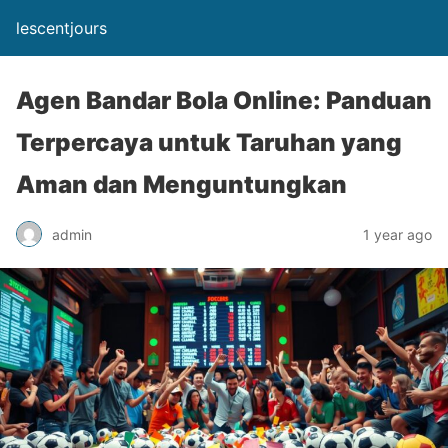
lescentjours
Agen Bandar Bola Online: Panduan
Terpercaya untuk Taruhan yang
Aman dan Menguntungkan
admin
1 year ago