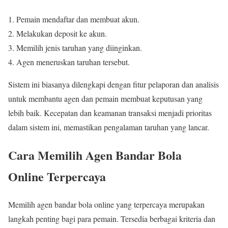
Pemain mendaftar dan membuat akun.
Melakukan deposit ke akun.
Memilih jenis taruhan yang diinginkan.
Agen meneruskan taruhan tersebut.
Sistem ini biasanya dilengkapi dengan fitur pelaporan dan analisis
untuk membantu agen dan pemain membuat keputusan yang
lebih baik. Kecepatan dan keamanan transaksi menjadi prioritas
dalam sistem ini, memastikan pengalaman taruhan yang lancar.
Cara Memilih Agen Bandar Bola
Online Terpercaya
Memilih agen bandar bola online yang terpercaya merupakan
langkah penting bagi para pemain. Tersedia berbagai kriteria dan