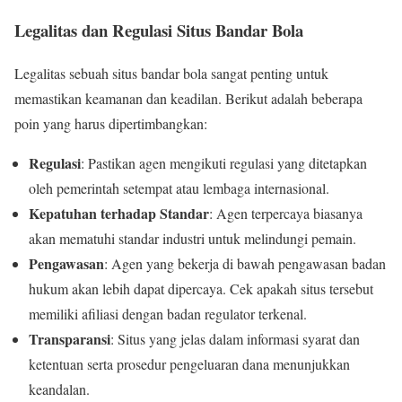
Legalitas dan Regulasi Situs Bandar Bola
Legalitas sebuah situs bandar bola sangat penting untuk
memastikan keamanan dan keadilan. Berikut adalah beberapa
poin yang harus dipertimbangkan:
Regulasi
: Pastikan agen mengikuti regulasi yang ditetapkan
oleh pemerintah setempat atau lembaga internasional.
Kepatuhan terhadap Standar
: Agen terpercaya biasanya
akan mematuhi standar industri untuk melindungi pemain.
Pengawasan
: Agen yang bekerja di bawah pengawasan badan
hukum akan lebih dapat dipercaya. Cek apakah situs tersebut
memiliki afiliasi dengan badan regulator terkenal.
Transparansi
: Situs yang jelas dalam informasi syarat dan
ketentuan serta prosedur pengeluaran dana menunjukkan
keandalan.