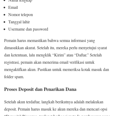
Email
Nomor telepon
Tanggal lahir
Username dan password
Pemain harus memastikan bahwa semua informasi yang
dimasukkan akurat. Setelah itu, mereka perlu menyetujui syarat
dan ketentuan, lalu mengklik “Kirim” atau “Daftar.” Setelah
registrasi, pemain akan menerima email verifikasi untuk
mengaktifkan akun. Pastikan untuk memeriksa kotak masuk dan
folder spam.
Proses Deposit dan Penarikan Dana
Setelah akun terdaftar, langkah berikutnya adalah melakukan
deposit. Pemain harus masuk ke akun mereka dan mencari opsi