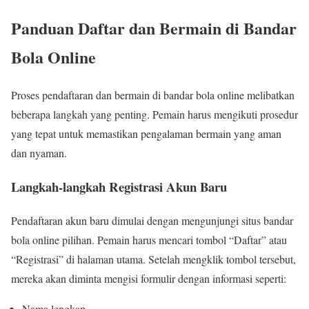
Panduan Daftar dan Bermain di Bandar
Bola Online
Proses pendaftaran dan bermain di bandar bola online melibatkan
beberapa langkah yang penting. Pemain harus mengikuti prosedur
yang tepat untuk memastikan pengalaman bermain yang aman
dan nyaman.
Langkah-langkah Registrasi Akun Baru
Pendaftaran akun baru dimulai dengan mengunjungi situs bandar
bola online pilihan. Pemain harus mencari tombol “Daftar” atau
“Registrasi” di halaman utama. Setelah mengklik tombol tersebut,
mereka akan diminta mengisi formulir dengan informasi seperti:
Nama lengkap