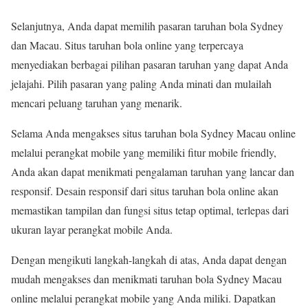
Selanjutnya, Anda dapat memilih pasaran taruhan bola Sydney
dan Macau. Situs taruhan bola online yang terpercaya
menyediakan berbagai pilihan pasaran taruhan yang dapat Anda
jelajahi. Pilih pasaran yang paling Anda minati dan mulailah
mencari peluang taruhan yang menarik.
Selama Anda mengakses situs taruhan bola Sydney Macau online
melalui perangkat mobile yang memiliki fitur mobile friendly,
Anda akan dapat menikmati pengalaman taruhan yang lancar dan
responsif. Desain responsif dari situs taruhan bola online akan
memastikan tampilan dan fungsi situs tetap optimal, terlepas dari
ukuran layar perangkat mobile Anda.
Dengan mengikuti langkah-langkah di atas, Anda dapat dengan
mudah mengakses dan menikmati taruhan bola Sydney Macau
online melalui perangkat mobile yang Anda miliki. Dapatkan