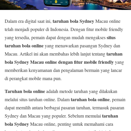
taruhan bola Sydney
Dalam era digital saat ini,
Macau online
telah menjadi populer di Indonesia. Dengan fitur mobile friendly
situs
yang tersedia, pemain dapat dengan mudah mengakses
taruhan bola online
yang menawarkan pasangan Sydney dan
taruhan
Macau. Artikel ini akan membahas lebih lanjut tentang
bola Sydney Macau online dengan fitur mobile friendly
yang
memberikan kenyamanan dan pengalaman bermain yang lancar
di perangkat mobile mana pun.
Taruhan bola online
adalah metode taruhan yang dilakukan
taruhan bola online
melalui situs taruhan online. Dalam
, pemain
dapat memilih antara berbagai pasaran taruhan, termasuk pasaran
taruhan
Sydney dan Macau yang populer. Sebelum memulai
bola Sydney
Macau online, penting untuk memahami cara