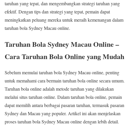
taruhan yang tepat, dan mengembangkan strategi taruhan yang
efektif. Dengan tips dan strategi yang tepat, pemain dapat
meningkatkan peluang mereka untuk meraih kemenangan dalam
taruhan bola Sydney Macau online.
Taruhan Bola Sydney Macau Online –
Cara Taruhan Bola Online yang Mudah
Sebelum memulai taruhan bola Sydney Macau online, penting
untuk memahami cara bermain taruhan bola online secara umum.
Taruhan bola online adalah metode taruhan yang dilakukan
melalui situs taruhan online. Dalam taruhan bola online, pemain
dapat memilih antara berbagai pasaran taruhan, termasuk pasaran
Sydney dan Macau yang populer. Artikel ini akan menjelaskan
proses taruhan bola Sydney Macau online dengan lebih detail.