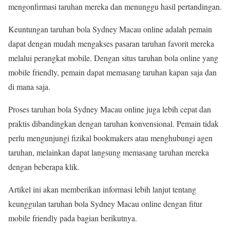
mengonfirmasi taruhan mereka dan menunggu hasil pertandingan.
Keuntungan taruhan bola Sydney Macau online adalah pemain
dapat dengan mudah mengakses pasaran taruhan favorit mereka
melalui perangkat mobile. Dengan situs taruhan bola online yang
mobile friendly, pemain dapat memasang taruhan kapan saja dan
di mana saja.
Proses taruhan bola Sydney Macau online juga lebih cepat dan
praktis dibandingkan dengan taruhan konvensional. Pemain tidak
perlu mengunjungi fizikal bookmakers atau menghubungi agen
taruhan, melainkan dapat langsung memasang taruhan mereka
dengan beberapa klik.
Artikel ini akan memberikan informasi lebih lanjut tentang
keunggulan taruhan bola Sydney Macau online dengan fitur
mobile friendly pada bagian berikutnya.