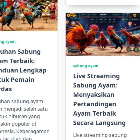
ng ayam
ruhan Sabung
am Terbaik:
sabung ayam
nduan Lengkap
Live Streaming
tuk Pemain
Sabung Ayam:
rdas
Menyaksikan
uhan sabung ayam
Pertandingan
h menjadi salah satu
Ayam Terbaik
tuk hiburan yang
Secara Langsung
akin populer di
onesia. Keberagaman
Live streaming sabung
s taruhan dan
...