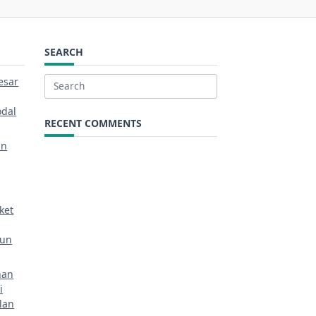
SEARCH
esar
Search
for:
dal
RECENT COMMENTS
an
ket
hun
han
i
lan