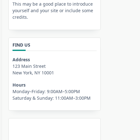
This may be a good place to introduce
yourself and your site or include some
credits.
FIND US
Address
123 Main Street
New York, NY 10001
Hours
Monday–Friday: 9:00AM–5:00PM
Saturday & Sunday: 11:00AM–3:00PM