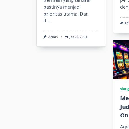
bermain yang terbaik
per
pastinya menjadi
den
prioritas utama. Dan
di
...
Ad
Admin
Jan 23, 2024
slot 
Me
Jud
On
Agen