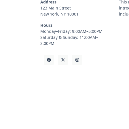
Address
This 
123 Main Street
intro
New York, NY 10001
inclu
Hours
Monday–Friday: 9:00AM–5:00PM
Saturday & Sunday: 11:00AM–
3:00PM