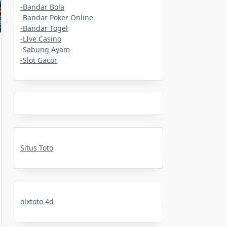
-Bandar Bola
-Bandar Poker Online
-Bandar Togel
-LIve Casino
-
Sabung Ayam
-Slot Gacor
Situs Toto
olxtoto 4d