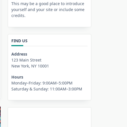
This may be a good place to introduce
yourself and your site or include some
credits.
FIND US
Address
123 Main Street
New York, NY 10001
Hours
Monday–Friday: 9:00AM–5:00PM
Saturday & Sunday: 11:00AM–3:00PM