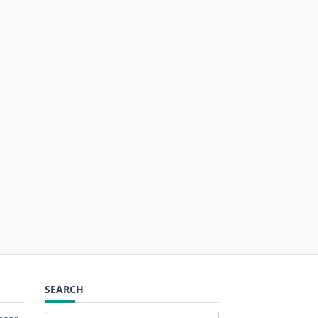
SEARCH