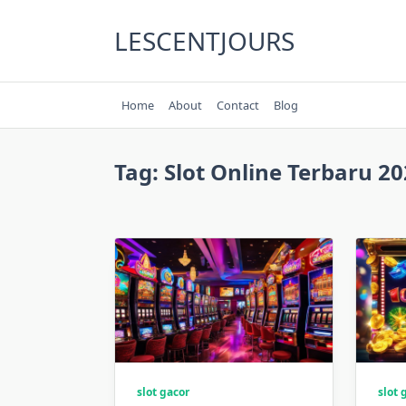
Skip
to
LESCENTJOURS
content
Home
About
Contact
Blog
Tag:
Slot Online Terbaru 2
slot gacor
slot 