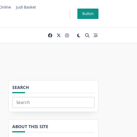
Online
Judi Basket
Button
SEARCH
Search
for:
ABOUT THIS SITE