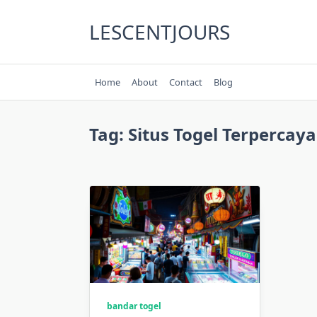
Skip
to
LESCENTJOURS
content
Home
About
Contact
Blog
Tag:
Situs Togel Terpercaya
bandar togel