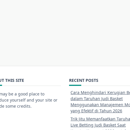
T THIS SITE
RECENT POSTS
Cara Menghindari Kerugian B
may be a good place to
dalam Taruhan Judi Basket
duce yourself and your site or
Menggunakan Manajemen Mo
de some credits.
yang Efektif di Tahun 2026
Trik Jitu Memanfaatkan Taruh
Live Betting Judi Basket Saat