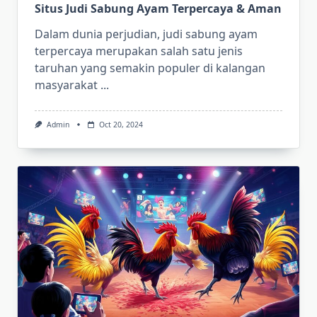
Situs Judi Sabung Ayam Terpercaya & Aman
Dalam dunia perjudian, judi sabung ayam
terpercaya merupakan salah satu jenis
taruhan yang semakin populer di kalangan
masyarakat
...
Admin
Oct 20, 2024