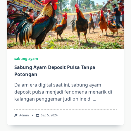
sabung ayam
Sabung Ayam Deposit Pulsa Tanpa
Potongan
Dalam era digital saat ini, sabung ayam
deposit pulsa menjadi fenomena menarik di
kalangan penggemar judi online di
...
Admin
Sep 5, 2024