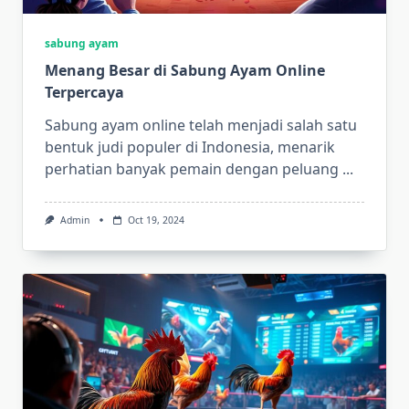
sabung ayam
Menang Besar di Sabung Ayam Online
Terpercaya
Sabung ayam online telah menjadi salah satu
bentuk judi populer di Indonesia, menarik
perhatian banyak pemain dengan peluang
...
Admin
Oct 19, 2024