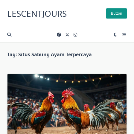
Skip
to
LESCENTJOURS
Button
content
Tag:
Situs Sabung Ayam Terpercaya