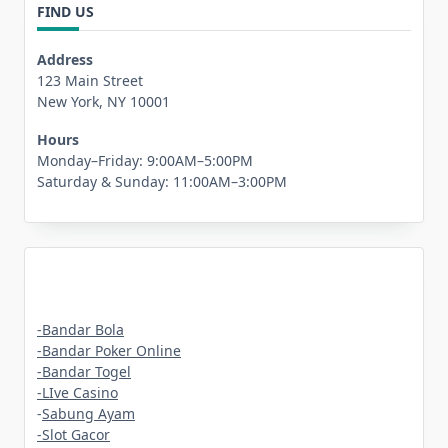
FIND US
Address
123 Main Street
New York, NY 10001
Hours
Monday–Friday: 9:00AM–5:00PM
Saturday & Sunday: 11:00AM–3:00PM
-Bandar Bola
-Bandar Poker Online
-Bandar Togel
-LIve Casino
-
Sabung Ayam
-Slot Gacor