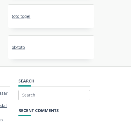
toto togel
olxtoto
SEARCH
esar
Search
for:
dal
RECENT COMMENTS
an