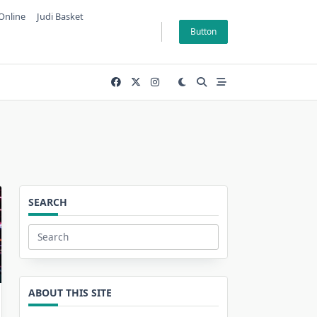
Online
Judi Basket
Button
SEARCH
Search
for:
ABOUT THIS SITE