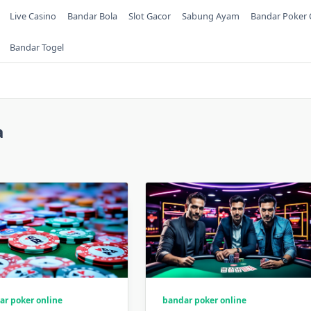
Live Casino
Bandar Bola
Slot Gacor
Sabung Ayam
Bandar Poker 
Bandar Togel
a
ar poker online
bandar poker online