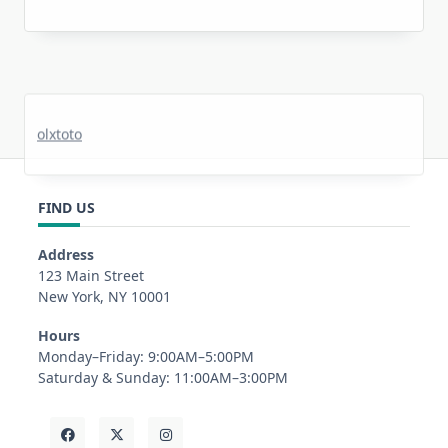
olxtoto
FIND US
Address
123 Main Street
New York, NY 10001
Hours
Monday–Friday: 9:00AM–5:00PM
Saturday & Sunday: 11:00AM–3:00PM