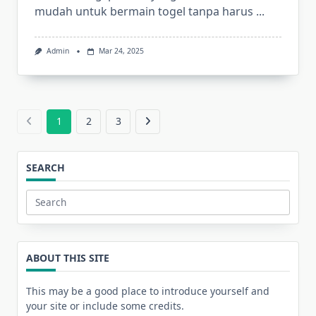
mudah untuk bermain togel tanpa harus
...
Admin
Mar 24, 2025
1
2
3
SEARCH
Search
for:
ABOUT THIS SITE
This may be a good place to introduce yourself and
your site or include some credits.