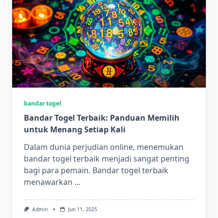
bandar togel
Bandar Togel Terbaik: Panduan Memilih
untuk Menang Setiap Kali
Dalam dunia perjudian online, menemukan
bandar togel terbaik menjadi sangat penting
bagi para pemain. Bandar togel terbaik
menawarkan
...
Admin
Jun 11, 2025