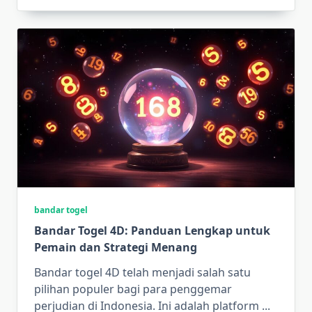
bandar togel
Bandar Togel 4D: Panduan Lengkap untuk
Pemain dan Strategi Menang
Bandar togel 4D telah menjadi salah satu
pilihan populer bagi para penggemar
perjudian di Indonesia. Ini adalah platform
...