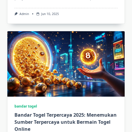
Admin
Jun 10, 2025
bandar togel
Bandar Togel Terpercaya 2025: Menemukan
Sumber Terpercaya untuk Bermain Togel
Online