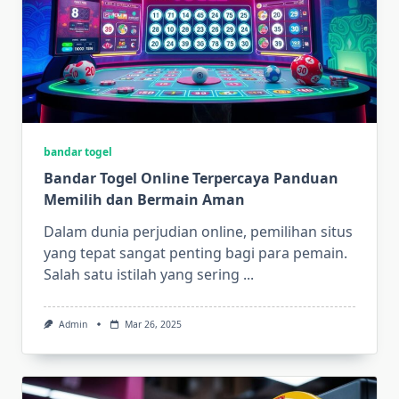
bandar togel
Bandar Togel Online Terpercaya Panduan
Memilih dan Bermain Aman
Dalam dunia perjudian online, pemilihan situs
yang tepat sangat penting bagi para pemain.
Salah satu istilah yang sering
...
Admin
Mar 26, 2025