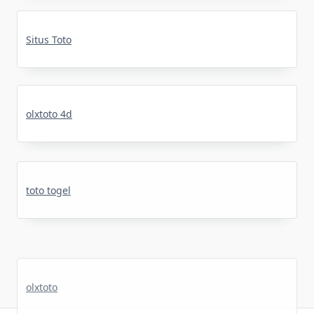
Situs Toto
olxtoto 4d
toto togel
olxtoto