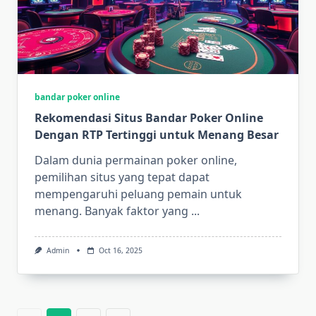
bandar poker online
Rekomendasi Situs Bandar Poker Online
Dengan RTP Tertinggi untuk Menang Besar
Dalam dunia permainan poker online,
pemilihan situs yang tepat dapat
mempengaruhi peluang pemain untuk
menang. Banyak faktor yang
...
Admin
Oct 16, 2025