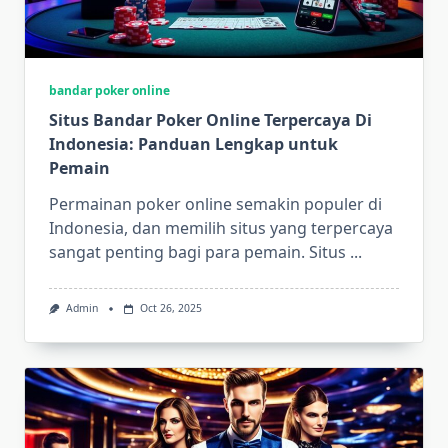
bandar poker online
Situs Bandar Poker Online Terpercaya Di
Indonesia: Panduan Lengkap untuk
Pemain
Permainan poker online semakin populer di
Indonesia, dan memilih situs yang terpercaya
sangat penting bagi para pemain. Situs
...
Admin
Oct 26, 2025