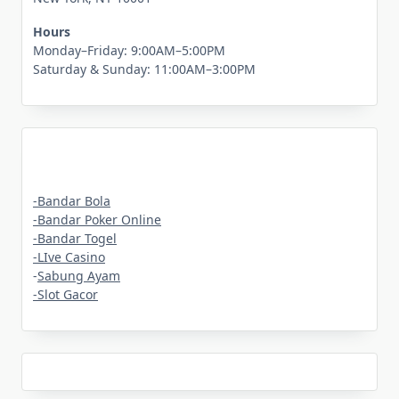
Hours
Monday–Friday: 9:00AM–5:00PM
Saturday & Sunday: 11:00AM–3:00PM
-Bandar Bola
-Bandar Poker Online
-Bandar Togel
-LIve Casino
-
Sabung Ayam
-Slot Gacor