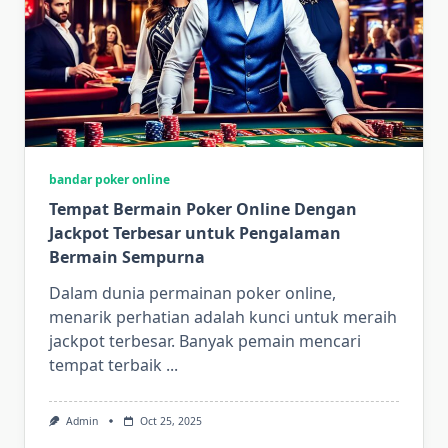
bandar poker online
Tempat Bermain Poker Online Dengan
Jackpot Terbesar untuk Pengalaman
Bermain Sempurna
Dalam dunia permainan poker online,
menarik perhatian adalah kunci untuk meraih
jackpot terbesar. Banyak pemain mencari
tempat terbaik
...
Admin
Oct 25, 2025