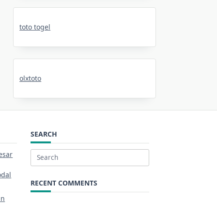
toto togel
olxtoto
SEARCH
esar
Search
for:
dal
RECENT COMMENTS
an