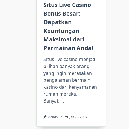
Situs Live Casino
Bonus Besar:
Dapatkan
Keuntungan
Maksimal dari
Permainan Anda!
Situs live casino menjadi
pilihan banyak orang
yang ingin merasakan
pengalaman bermain
kasino dari kenyamanan
rumah mereka.
Banyak
...
Admin
Jan 25, 2025