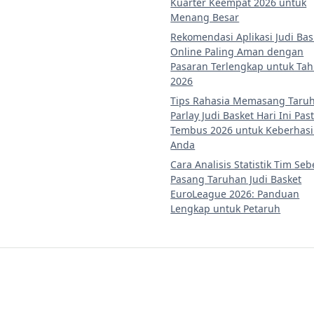
Kuarter Keempat 2026 untuk
Menang Besar
Rekomendasi Aplikasi Judi Bas
Online Paling Aman dengan
Pasaran Terlengkap untuk Ta
2026
Tips Rahasia Memasang Taru
Parlay Judi Basket Hari Ini Past
Tembus 2026 untuk Keberhasi
Anda
Cara Analisis Statistik Tim Se
Pasang Taruhan Judi Basket
EuroLeague 2026: Panduan
Lengkap untuk Petaruh