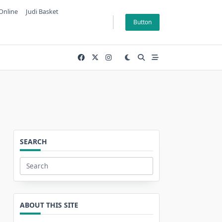
Online
Judi Basket
Button
SEARCH
Search
for:
ABOUT THIS SITE