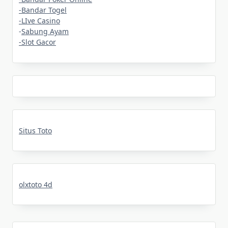
-Bandar Togel
-LIve Casino
-
Sabung Ayam
-Slot Gacor
Situs Toto
olxtoto 4d