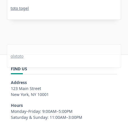
toto togel
olxtoto
FIND US
Address
123 Main Street
New York, NY 10001
Hours
Monday–Friday: 9:00AM–5:00PM
Saturday & Sunday: 11:00AM–3:00PM