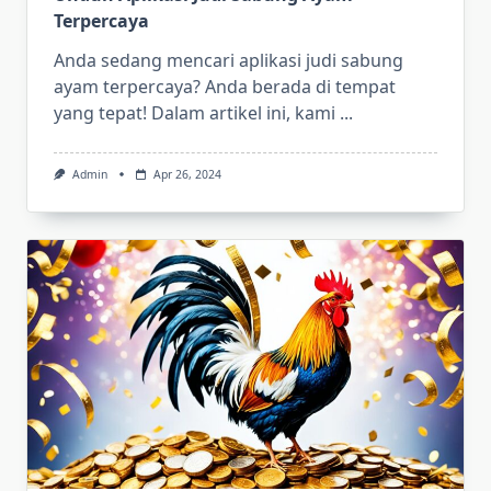
Terpercaya
Anda sedang mencari aplikasi judi sabung
ayam terpercaya? Anda berada di tempat
yang tepat! Dalam artikel ini, kami
...
Admin
Apr 26, 2024