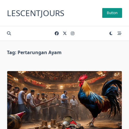
Skip
to
LESCENTJOURS
Button
content
Tag:
Pertarungan Ayam