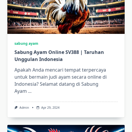
sabung ayam
Sabung Ayam Online SV388 | Taruhan
Unggulan Indonesia
Apakah Anda mencari tempat terpercaya
untuk bermain judi ayam secara online di
Indonesia? Selamat datang di Sabung
Ayam
...
Admin
Apr 29, 2024