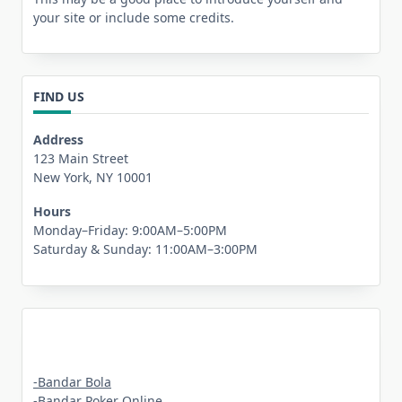
your site or include some credits.
FIND US
Address
123 Main Street
New York, NY 10001
Hours
Monday–Friday: 9:00AM–5:00PM
Saturday & Sunday: 11:00AM–3:00PM
-Bandar Bola
-Bandar Poker Online