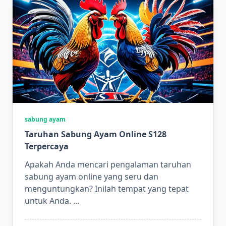
sabung ayam
Taruhan Sabung Ayam Online S128
Terpercaya
Apakah Anda mencari pengalaman taruhan
sabung ayam online yang seru dan
menguntungkan? Inilah tempat yang tepat
untuk Anda.
...