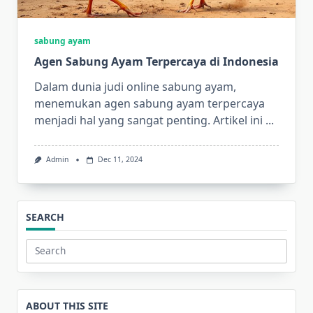
sabung ayam
Agen Sabung Ayam Terpercaya di Indonesia
Dalam dunia judi online sabung ayam,
menemukan agen sabung ayam terpercaya
menjadi hal yang sangat penting. Artikel ini
...
Admin
Dec 11, 2024
SEARCH
Search
for:
ABOUT THIS SITE