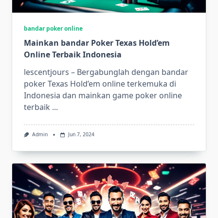
bandar poker online
Mainkan bandar Poker Texas Hold’em
Online Terbaik Indonesia
lescentjours – Bergabunglah dengan bandar
poker Texas Hold’em online terkemuka di
Indonesia dan mainkan game poker online
terbaik
...
Admin
Jun 7, 2024