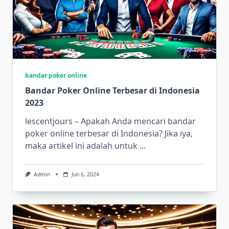
bandar poker online
Bandar Poker Online Terbesar di Indonesia
2023
lescentjours – Apakah Anda mencari bandar
poker online terbesar di Indonesia? Jika iya,
maka artikel ini adalah untuk
...
Admin
Jun 6, 2024