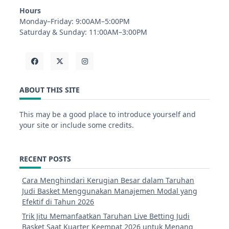
Hours
Monday–Friday: 9:00AM–5:00PM
Saturday & Sunday: 11:00AM–3:00PM
ABOUT THIS SITE
This may be a good place to introduce yourself and
your site or include some credits.
RECENT POSTS
Cara Menghindari Kerugian Besar dalam Taruhan
Judi Basket Menggunakan Manajemen Modal yang
Efektif di Tahun 2026
Trik Jitu Memanfaatkan Taruhan Live Betting Judi
Basket Saat Kuarter Keempat 2026 untuk Menang