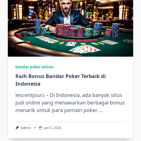
bandar poker online
Raih Bonus Bandar Poker Terbaik di
Indonesia
lescentjours – Di Indonesia, ada banyak situs
judi online yang menawarkan berbagai bonus
menarik untuk para pemain poker.
...
Admin
Jun 5, 2024