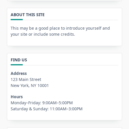
ABOUT THIS SITE
This may be a good place to introduce yourself and
your site or include some credits.
FIND US
Address
123 Main Street
New York, NY 10001
Hours
Monday–Friday: 9:00AM–5:00PM
Saturday & Sunday: 11:00AM–3:00PM