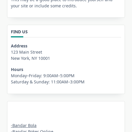
your site or include some credits.
FIND US
Address
123 Main Street
New York, NY 10001
Hours
Monday–Friday: 9:00AM–5:00PM
Saturday & Sunday: 11:00AM–3:00PM
-Bandar Bola
-Bandar Poker Online