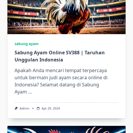
sabung ayam
Sabung Ayam Online SV388 | Taruhan
Unggulan Indonesia
Apakah Anda mencari tempat terpercaya
untuk bermain judi ayam secara online di
Indonesia? Selamat datang di Sabung
Ayam
...
Admin
Apr 29, 2024