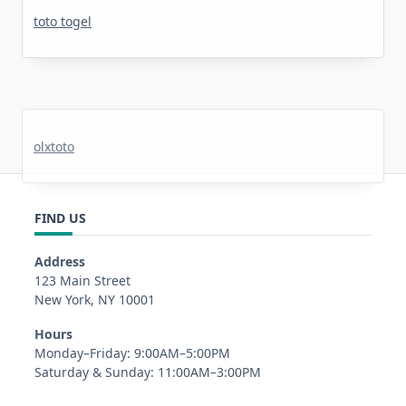
toto togel
olxtoto
FIND US
Address
123 Main Street
New York, NY 10001
Hours
Monday–Friday: 9:00AM–5:00PM
Saturday & Sunday: 11:00AM–3:00PM