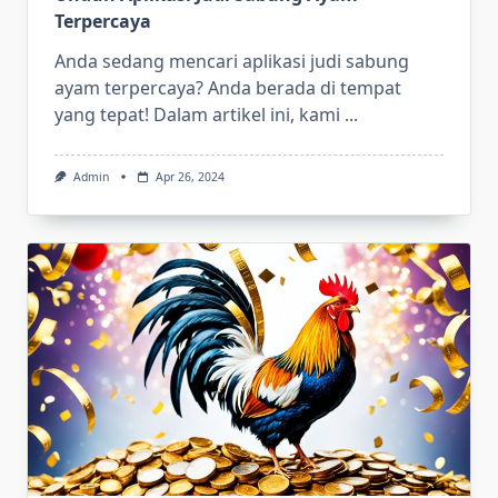
Terpercaya
Anda sedang mencari aplikasi judi sabung
ayam terpercaya? Anda berada di tempat
yang tepat! Dalam artikel ini, kami
...
Admin
Apr 26, 2024