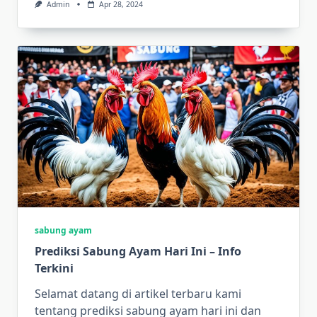
Admin
Apr 28, 2024
sabung ayam
Prediksi Sabung Ayam Hari Ini – Info
Terkini
Selamat datang di artikel terbaru kami
tentang prediksi sabung ayam hari ini dan