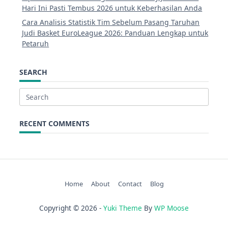
Hari Ini Pasti Tembus 2026 untuk Keberhasilan Anda
Cara Analisis Statistik Tim Sebelum Pasang Taruhan
Judi Basket EuroLeague 2026: Panduan Lengkap untuk
Petaruh
SEARCH
Search
for:
RECENT COMMENTS
Home
About
Contact
Blog
Copyright © 2026 -
Yuki Theme
By
WP Moose