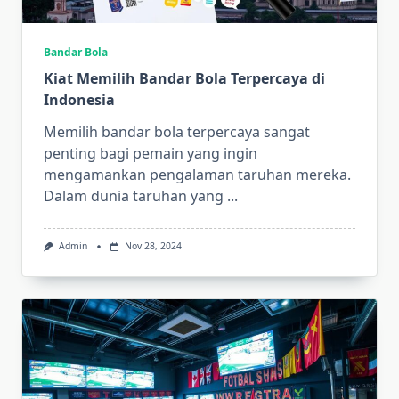
Bandar Bola
Kiat Memilih Bandar Bola Terpercaya di
Indonesia
Memilih bandar bola terpercaya sangat
penting bagi pemain yang ingin
mengamankan pengalaman taruhan mereka.
Dalam dunia taruhan yang
...
Admin
Nov 28, 2024