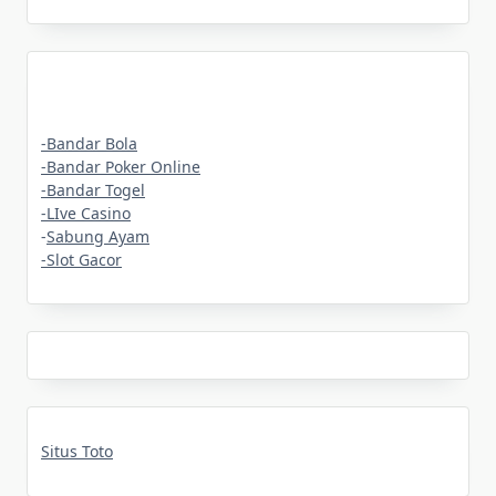
-Bandar Bola
-Bandar Poker Online
-Bandar Togel
-LIve Casino
-
Sabung Ayam
-Slot Gacor
Situs Toto