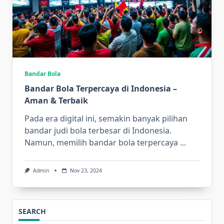
Bandar Bola
Bandar Bola Terpercaya di Indonesia –
Aman & Terbaik
Pada era digital ini, semakin banyak pilihan
bandar judi bola terbesar di Indonesia.
Namun, memilih bandar bola terpercaya
...
Admin
Nov 23, 2024
SEARCH